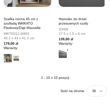
Szafka nocna 45 cm z
Hamulec do drzwi
szufladą WAIKATO
przesuwnych szafy
Piaskowy/Dąb Mauvella
IZH06
WKTK012-M901
17.5 x 1.5 x 6 cm
45.2 x 44 x 41.3 cm
139,00 zł
179,00 zł
Warianty:
Warianty:
1 - 10 z 10 pozycji
Ilość na stronie
36