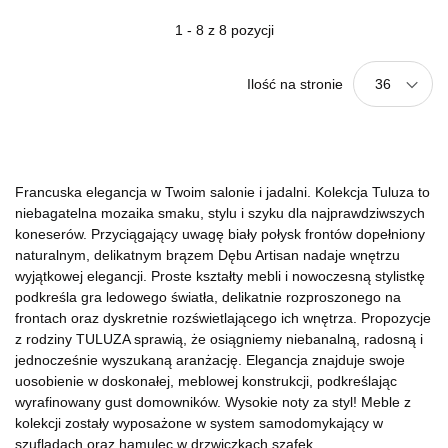
1 - 8 z 8 pozycji
Ilość na stronie
36
Francuska elegancja w Twoim salonie i jadalni. Kolekcja Tuluza to
niebagatelna mozaika smaku, stylu i szyku dla najprawdziwszych
koneserów. Przyciągający uwagę biały połysk frontów dopełniony
naturalnym, delikatnym brązem Dębu Artisan nadaje wnętrzu
wyjątkowej elegancji. Proste kształty mebli i nowoczesną stylistkę
podkreśla gra ledowego światła, delikatnie rozproszonego na
frontach oraz dyskretnie rozświetlającego ich wnętrza. Propozycje
z rodziny TULUZA sprawią, że osiągniemy niebanalną, radosną i
jednocześnie wyszukaną aranżację. Elegancja znajduje swoje
uosobienie w doskonałej, meblowej konstrukcji, podkreślając
wyrafinowany gust domowników. Wysokie noty za styl! Meble z
kolekcji zostały wyposażone w system samodomykający w
szufladach oraz hamulec w drzwiczkach szafek.