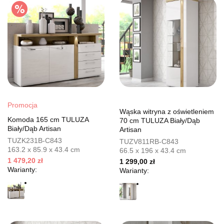
Promocja
Wąska witryna z oświetleniem
Komoda 165 cm TULUZA
70 cm TULUZA Biały/Dąb
Biały/Dąb Artisan
Artisan
TUZK231B-C843
TUZV811RB-C843
163.2 x 85.9 x 43.4 cm
66.5 x 196 x 43.4 cm
1 479,20 zł
1 299,00 zł
Warianty:
Warianty: