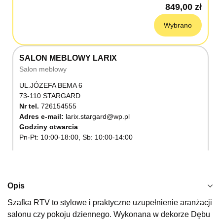
849,00 zł
Wybrano
SALON MEBLOWY LARIX
Salon meblowy
UL.JÓZEFA BEMA 6
73-110 STARGARD
Nr tel.
726154555
Adres e-mail:
larix.stargard@wp.pl
Godziny otwarcia
Pn-Pt: 10:00-18:00, Sb: 10:00-14:00
849,00 zł
Wybierz
Opis
Szafka RTV to stylowe i praktyczne uzupełnienie aranżacji
SALON MEBLOWY KUBUŚ
salonu czy pokoju dziennego. Wykonana w dekorze Dębu
Salon meblowy