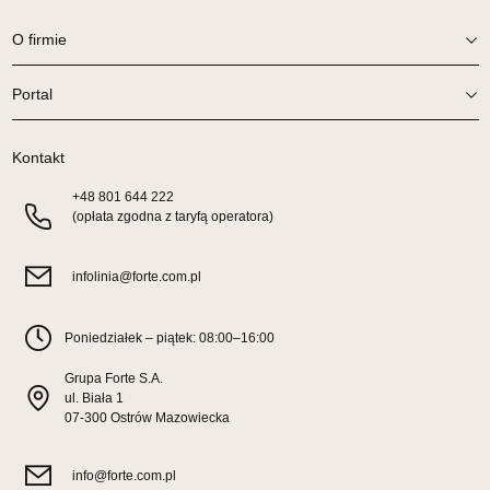
Wybierz
O firmie
Portal
SALON MEBLOWY TED
Salon meblowy
Kontakt
UL.DWORCOWA 4
83-340 SIERAKOWICE
+48
801 644 222
Nr tel.
603580345
(opłata zgodna z taryfą operatora)
Adres e-mail:
meb_ted@o2.pl
Godziny otwarcia
Pn-Pt: 08:00-18:00, Sb: 08:00-14:00
infolinia@forte.com.pl
849,00 zł
Poniedziałek – piątek: 08:00–16:00
Wybierz
Grupa Forte S.A.
ul. Biała 1
07-300 Ostrów Mazowiecka
SALON MEBLOWY PRYM
Salon meblowy
info@forte.com.pl
UL.SIKORSKIEGO 59