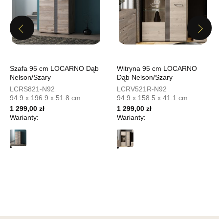
UL.PIONIERÓW 44
66-600 KROSNO ODRZAŃSKIE
Nr tel.
508100164
Previous
Next
Adres e-mail:
meblostyl01@op.pl
Godziny otwarcia
Pn-Pt: 09:00-17:00, Sb: 09:00-14:00
849,00 zł
Szafa 95 cm LOCARNO Dąb
Witryna 95 cm LOCARNO
Nelson/Szary
Dąb Nelson/Szary
Wybierz
LCRS821-N92
LCRV521R-N92
94.9 x 196.9 x 51.8 cm
94.9 x 158.5 x 41.1 cm
1 299,00 zł
1 299,00 zł
Warianty:
Warianty:
SALON MEBLOWY ORION
Salon meblowy
UL.KILIŃSZCZAKÓW 43
78-600 WAŁCZ
Nr tel.
67-3873822
Adres e-mail:
orion@wphw.pl
Godziny otwarcia
Pn-Pt: 10:00-18:00, Sb: 10:00-14:00
849,00 zł