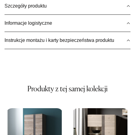
Szczegóły produktu
Wybierz
Informacje logistyczne
SALON MEBLOWY MEBLE EXPO
Salon meblowy
Instrukcje montażu i karty bezpieczeństwa produktu
UL.PLAC DĄBROWSKIEGO 3
76-200 SŁUPSK
Nr tel.
606350240
Adres e-mail:
salon@mebleexpo.com.pl
Godziny otwarcia
Pn-Pt: 10:00-18:00, Sb: 10:00-15:00
849,00 zł
Produkty z tej samej kolekcji
Wybierz
SALON MEBLOWY MEBLOSTYL
Salon meblowy