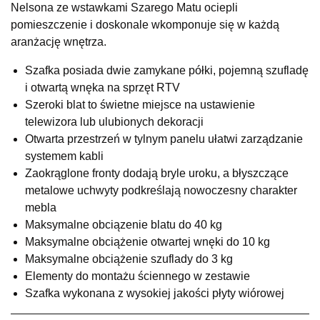
Nelsona ze wstawkami Szarego Matu ociepli
UL.RZEMIEŚLNICZA 6
pomieszczenie i doskonale wkomponuje się w każdą
66-470 KOSTRZYN NAD ODRĄ
aranżację wnętrza.
Nr tel.
507103199
Godziny otwarcia
Szafka posiada dwie zamykane półki, pojemną szufladę
Pn-Pt: 10:00-18:00, Sb: 10:00-14:00
i otwartą wnęka na sprzęt RTV
849,00 zł
Szeroki blat to świetne miejsce na ustawienie
telewizora lub ulubionych dekoracji
Wybierz
Otwarta przestrzeń w tylnym panelu ułatwi zarządzanie
systemem kabli
Zaokrąglone fronty dodają bryle uroku, a błyszczące
SALON MEBLOWY M JAK MEBLE
metalowe uchwyty podkreślają nowoczesny charakter
Salon meblowy
mebla
UL.BASZTOWA 3
Maksymalne obciązenie blatu do 40 kg
76-100 SŁAWNO
Maksymalne obciążenie otwartej wnęki do 10 kg
Nr tel.
502668736
Maksymalne obciążenie szuflady do 3 kg
Adres e-mail:
pph.catrin@wp.pl
Godziny otwarcia
Elementy do montażu ściennego w zestawie
Pn-Pt: 09:00-17:00, Sb: 09:00-13:00
Szafka wykonana z wysokiej jakości płyty wiórowej
849,00 zł