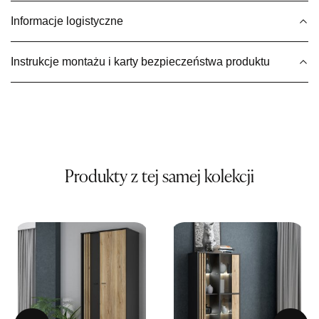
629,00 zł
Informacje logistyczne
Wybierz
Instrukcje montażu i karty bezpieczeństwa produktu
SALON MEBLOWY MEBLE EXPO
Salon meblowy
UL.PLAC DĄBROWSKIEGO 3
76-200 SŁUPSK
Nr tel.
606350240
Adres e-mail:
salon@mebleexpo.com.pl
Produkty z tej samej kolekcji
Godziny otwarcia
Pn-Pt: 10:00-18:00, Sb: 10:00-15:00
629,00 zł
Wybierz
SALON MEBLOWY MEBLOSTYL
Salon meblowy