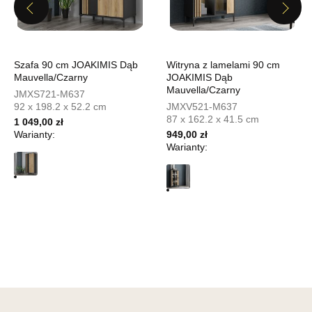
Previous
Next
UL.PIONIERÓW 44
66-600 KROSNO ODRZAŃSKIE
Nr tel.
508100164
Adres e-mail:
meblostyl01@op.pl
Szafa 90 cm JOAKIMIS Dąb
Witryna z lamelami 90 cm
Godziny otwarcia
Mauvella/Czarny
JOAKIMIS Dąb
Mauvella/Czarny
Pn-Pt: 09:00-17:00, Sb: 09:00-14:00
JMXS721-M637
92 x 198.2 x 52.2 cm
JMXV521-M637
629,00 zł
87 x 162.2 x 41.5 cm
1 049,00 zł
Warianty:
949,00 zł
Wybierz
Warianty:
SALON MEBLOWY ORION
Salon meblowy
UL.KILIŃSZCZAKÓW 43
78-600 WAŁCZ
Nr tel.
67-3873822
Adres e-mail:
orion@wphw.pl
Godziny otwarcia
Pn-Pt: 10:00-18:00, Sb: 10:00-14:00