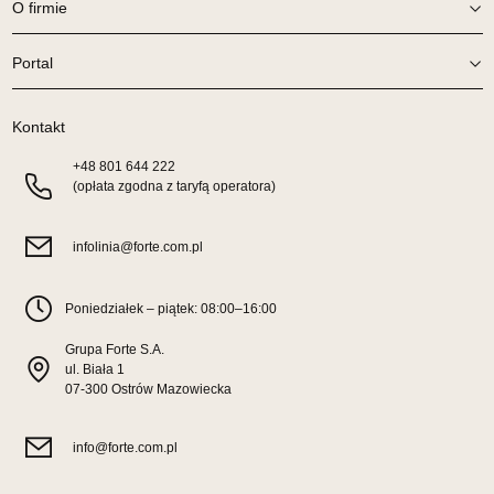
O firmie
629,00 zł
Wybierz
Portal
Kontakt
SALON MEBLOWY TED
Salon meblowy
+48
801 644 222
(opłata zgodna z taryfą operatora)
UL.DWORCOWA 4
83-340 SIERAKOWICE
Nr tel.
603580345
infolinia@forte.com.pl
Adres e-mail:
meb_ted@o2.pl
Godziny otwarcia
Pn-Pt: 08:00-18:00, Sb: 08:00-14:00
Poniedziałek – piątek: 08:00–16:00
629,00 zł
Grupa Forte S.A.
ul. Biała 1
Wybierz
07-300 Ostrów Mazowiecka
info@forte.com.pl
SALON MEBLOWY PRYM
Salon meblowy