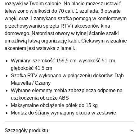
rozrywki w Twoim salonie. Na blacie możesz ustawić
Salon meblowy
telewizor o wielkości do 70 cali. 1 szuflada, 3 otwarte
UL.RZEMIEŚLNICZA 6
wnęki oraz 1 zamykana szafka pomogą w komfortowym
66-470 KOSTRZYN NAD ODRĄ
przechowywaniu sprzętu RTV i akcesoriów kina
Nr tel.
507103199
domowego. Natomiast otwory w tylnej ścianie szafki
Godziny otwarcia
umożliwią łatwą organizację kabli. Ciekawym wizualnie
Pn-Pt: 10:00-18:00, Sb: 10:00-14:00
akcentem jest wstawka z lameli.
629,00 zł
Wymiary: szerokość 159,5 cm, wysokość 51 cm,
Wybierz
głębokość 41,5 cm
Szafka RTV wykonana w połączeniu dekorów: Dąb
Mauvella / Czarny
SALON MEBLOWY M JAK MEBLE
Wybrane elementy mebla zabezpiecza odporne na
Salon meblowy
uszkodzenia obrzeże ABS
UL.BASZTOWA 3
Maksymalne obciążenie półek do 15 kg
76-100 SŁAWNO
Montaż do śćiany wymagany okucia w zestawie
Nr tel.
502668736
Adres e-mail:
pph.catrin@wp.pl
Godziny otwarcia
Szczegóły produktu
Pn-Pt: 09:00-17:00, Sb: 09:00-13:00