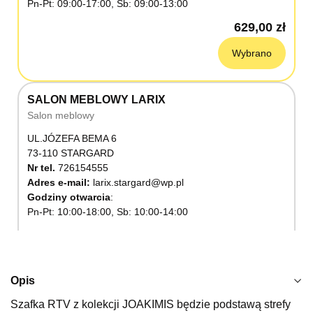
Pn-Pt: 09:00-17:00, Sb: 09:00-13:00
629,00 zł
Wybrano
SALON MEBLOWY LARIX
Salon meblowy
UL.JÓZEFA BEMA 6
73-110 STARGARD
Nr tel.
726154555
Adres e-mail:
larix.stargard@wp.pl
Godziny otwarcia
Pn-Pt: 10:00-18:00, Sb: 10:00-14:00
629,00 zł
Wybierz
Opis
Szafka RTV z kolekcji JOAKIMIS będzie podstawą strefy
SALON MEBLOWY KUBUŚ