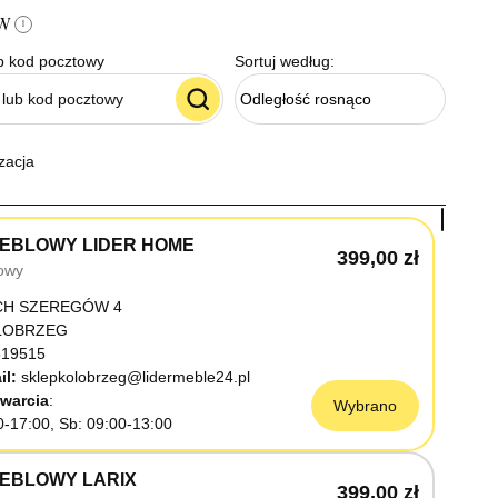
ów
i
b kod pocztowy
Sortuj według:
Odległość rosnąco
zacja
EBLOWY LIDER HOME
399,00 zł
owy
CH SZEREGÓW 4
OŁOBRZEG
19515
il:
sklepkolobrzeg@lidermeble24.pl
warcia
Wybrano
0-17:00, Sb: 09:00-13:00
EBLOWY LARIX
399,00 zł