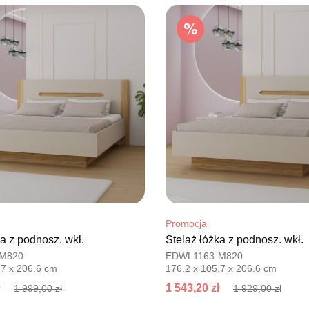
76-100 SŁ
Nr tel.
5026
Adres e-ma
Godziny ot
Pn-Pt: 09:0
SALON M
Salon mebl
UL.PLAC 
76-200 SŁ
Nr tel.
6063
Adres e-ma
Godziny ot
Pn-Pt: 10:0
Promocja
ka z podnosz. wkł.
Stelaż łóżka z podnosz. wkł.
SALON 
M820
EDWL1163-M820
Salon mebl
.7 x 206.6 cm
176.2 x 105.7 x 206.6 cm
UL.PIONIE
1 543,20 zł
1 999,00 zł
1 929,00 zł
66-600 K