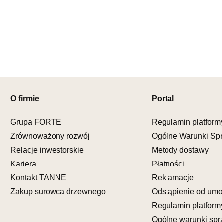
Nr tel.
5081
Adres e-ma
Godziny ot
Pn-Pt: 09:0
SALON M
Salon mebl
UL.KILIŃS
O firmie
Portal
78-600 WA
Nr tel.
67-3
Adres e-ma
Grupa FORTE
Regulamin platform
Godziny ot
Zrównoważony rozwój
Ogólne Warunki Sp
Pn-Pt: 10:0
Relacje inwestorskie
Metody dostawy
Kariera
Płatności
SALON M
Salon mebl
Kontakt TANNE
Reklamacje
Zakup surowca drzewnego
Odstąpienie od um
UL.DWORC
83-340 SI
Regulamin platform
Nr tel.
6035
Ogólne warunki spr