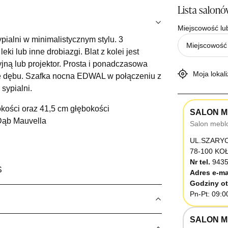
Lista salon
Miejscowość lu
alni w minimalistycznym stylu. 3
i lub inne drobiazgi. Blat z kolei jest
ną lub projektor. Prosta i ponadczasowa
Moja lokali
ze dębu. Szafka nocna EDWAL w połączeniu z
sypialni.
kości oraz 41,5 cm głębokości
SALON M
Dąb Mauvella
Salon mebl
UL.SZARY
78-100 K
Nr tel.
9435
S
Adres e-ma
Godziny ot
Pn-Pt: 09:0
SALON M