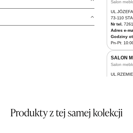
Salon mebl
UL.JÓZEFA
73-110 ST
Nr tel.
7261
Adres e-ma
Godziny ot
Pn-Pt: 10:0
SALON 
Salon mebl
UL.RZEMIE
66-470 K
Nr tel.
5071
Godziny ot
Pn-Pt: 10:0
Produkty z tej samej kolekcji
SALON M
Salon mebl
UL.BASZT