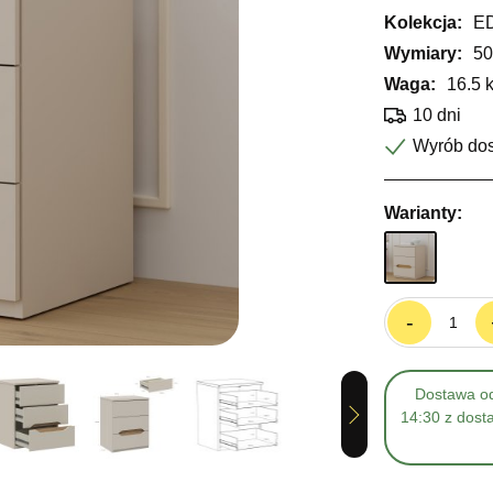
Kolekcja:
E
Wymiary:
50
Waga:
16.5 
10 dni
Wyrób do
Warianty:
-
Dostawa od
Next
14:30 z dost