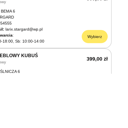
owy
 BEMA 6
ARGARD
54555
il:
larix.stargard@wp.pl
warcia
Wybierz
0-18:00, Sb: 10:00-14:00
MEBLOWY KUBUŚ
399,00 zł
owy
ŚLNICZA 6
OSTRZYN NAD ODRĄ
03199
warcia
Wybierz
0-18:00, Sb: 10:00-14:00
EBLOWY M JAK MEBLE
399,00 zł
owy
OWA 3