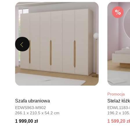
Previous
Promocja
Szafa ubraniowa
Stelaż łóż
EDWS963-M902
EDWL1183-
266.1 x 210.5 x 54.2 cm
196.2 x 105
1 999,00 zł
1 599,20 zł