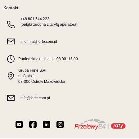
199,00 zł
Kontakt
Wybierz
+48
801 644 222
(opłata zgodna z taryfą operatora)
SALON MEBLOWY TED
infolinia@forte.com.pl
Salon meblowy
UL.DWORCOWA 4
Poniedziałek – piątek: 08:00–16:00
83-340 SIERAKOWICE
Nr tel.
603580345
Grupa Forte S.A.
Adres e-mail:
meb_ted@o2.pl
ul. Biała 1
Godziny otwarcia
07-300 Ostrów Mazowiecka
Pn-Pt: 08:00-18:00, Sb: 08:00-14:00
199,00 zł
info@forte.com.pl
Wybierz
SALON MEBLOWY PRYM
Salon meblowy