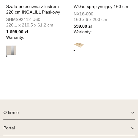
Szafa przesuwna z lustrem
Wkład sprężynujący 160 cm
UL.PIONIERÓW 44
220 cm INGALILL Piaskowy
NX16-000
66-600 KROSNO ODRZAŃSKIE
SHMS92412-U60
160 x 6 x 200 cm
Nr tel.
508100164
220.1 x 210.5 x 61.2 cm
559,00 zł
Adres e-mail:
meblostyl01@op.pl
1 699,00 zł
Warianty:
Godziny otwarcia
Warianty:
Pn-Pt: 09:00-17:00, Sb: 09:00-14:00
199,00 zł
Wybierz
SALON MEBLOWY ORION
Salon meblowy
UL.KILIŃSZCZAKÓW 43
78-600 WAŁCZ
O firmie
Nr tel.
67-3873822
Adres e-mail:
orion@wphw.pl
Godziny otwarcia
Portal
Pn-Pt: 10:00-18:00, Sb: 10:00-14:00