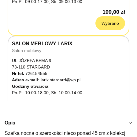
Pn-Pt: 09:00-17:00, Sb: 09:00-13:00
199,00 zł
Wybrano
SALON MEBLOWY LARIX
Salon meblowy
UL.JÓZEFA BEMA 6
73-110 STARGARD
Nr tel.
726154555
Adres e-mail:
larix.stargard@wp.pl
Godziny otwarcia
Pn-Pt: 10:00-18:00, Sb: 10:00-14:00
199,00 zł
Wybierz
Opis
Szafka nocna o szerokości nieco ponad 45 cm z kolekcji
SALON MEBLOWY KUBUŚ