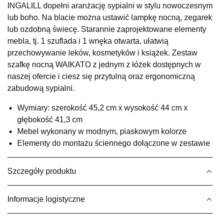
INGALILL dopełni aranżację sypialni w stylu nowoczesnym
Salon meblowy
lub boho. Na blacie można ustawić lampkę nocną, zegarek
UL.RZEMIEŚLNICZA 6
lub ozdobną świecę. Starannie zaprojektowane elementy
66-470 KOSTRZYN NAD ODRĄ
mebla, tj. 1 szuflada i 1 wnęka otwarta, ułatwią
Nr tel.
507103199
przechowywanie leków, kosmetyków i książek. Zestaw
Godziny otwarcia
szafkę nocną WAIKATO z jednym z łóżek dostępnych w
Pn-Pt: 10:00-18:00, Sb: 10:00-14:00
naszej ofercie i ciesz się przytulną oraz ergonomiczną
199,00 zł
zabudową sypialni.
Wybierz
Wymiary: szerokość 45,2 cm x wysokość 44 cm x
głębokość 41,3 cm
Mebel wykonany w modnym, piaskowym kolorze
SALON MEBLOWY M JAK MEBLE
Elementy do montażu ściennego dołączone w zestawie
Salon meblowy
UL.BASZTOWA 3
76-100 SŁAWNO
Szczegóły produktu
Nr tel.
502668736
Adres e-mail:
pph.catrin@wp.pl
Informacje logistyczne
Godziny otwarcia
Pn-Pt: 09:00-17:00, Sb: 09:00-13:00