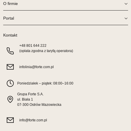
O firmie
Wybierz
Portal
SALON MEBLOWY TED
Salon meblowy
Kontakt
UL.DWORCOWA 4
+48
801 644 222
83-340 SIERAKOWICE
(opłata zgodna z taryfą operatora)
Nr tel.
603580345
Adres e-mail:
meb_ted@o2.pl
infolinia@forte.com.pl
Godziny otwarcia
Pn-Pt: 08:00-18:00, Sb: 08:00-14:00
199,00 zł
Poniedziałek – piątek: 08:00–16:00
Grupa Forte S.A.
Wybierz
ul. Biała 1
07-300 Ostrów Mazowiecka
SALON MEBLOWY PRYM
info@forte.com.pl
Salon meblowy
UL.SIKORSKIEGO 59