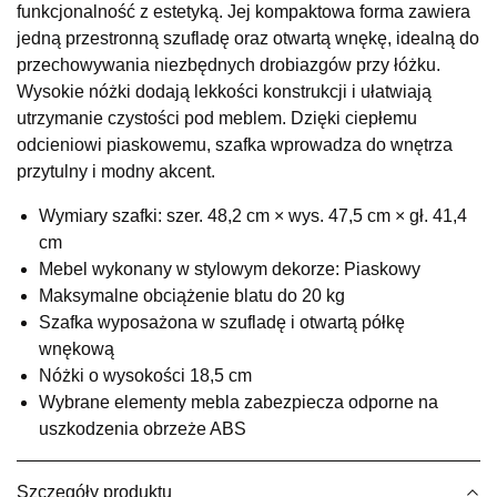
funkcjonalność z estetyką. Jej kompaktowa forma zawiera
UL.RZEMIEŚLNICZA 6
jedną przestronną szufladę oraz otwartą wnękę, idealną do
66-470 KOSTRZYN NAD ODRĄ
przechowywania niezbędnych drobiazgów przy łóżku.
Nr tel.
507103199
Wysokie nóżki dodają lekkości konstrukcji i ułatwiają
Godziny otwarcia
utrzymanie czystości pod meblem. Dzięki ciepłemu
Pn-Pt: 10:00-18:00, Sb: 10:00-14:00
odcieniowi piaskowemu, szafka wprowadza do wnętrza
199,00 zł
przytulny i modny akcent.
Wybierz
Wymiary szafki: szer. 48,2 cm × wys. 47,5 cm × gł. 41,4
cm
Mebel wykonany w stylowym dekorze: Piaskowy
SALON MEBLOWY M JAK MEBLE
Maksymalne obciążenie blatu do 20 kg
Salon meblowy
Szafka wyposażona w szufladę i otwartą półkę
UL.BASZTOWA 3
wnękową
76-100 SŁAWNO
Nóżki o wysokości 18,5 cm
Nr tel.
502668736
Wybrane elementy mebla zabezpiecza odporne na
Adres e-mail:
pph.catrin@wp.pl
Godziny otwarcia
uszkodzenia obrzeże ABS
Pn-Pt: 09:00-17:00, Sb: 09:00-13:00
199,00 zł
Szczegóły produktu