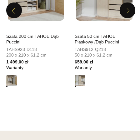
UL.PIONIERÓW 44
66-600 KROSNO ODRZAŃSKIE
Previous
Next
Nr tel.
508100164
Adres e-mail:
meblostyl01@op.pl
Godziny otwarcia
Pn-Pt: 09:00-17:00, Sb: 09:00-14:00
Szafa 200 cm TAHOE Dąb
Szafa 50 cm TAHOE
Puccini
Piaskowy /Dąb Puccini
199,00 zł
TAHS923-D118
TAHS912-Q218
200 x 210 x 61.2 cm
50 x 210 x 61.2 cm
Wybierz
1 499,00 zł
659,00 zł
Warianty:
Warianty:
SALON MEBLOWY ORION
Salon meblowy
UL.KILIŃSZCZAKÓW 43
78-600 WAŁCZ
Nr tel.
67-3873822
Adres e-mail:
orion@wphw.pl
Godziny otwarcia
Pn-Pt: 10:00-18:00, Sb: 10:00-14:00
199,00 zł