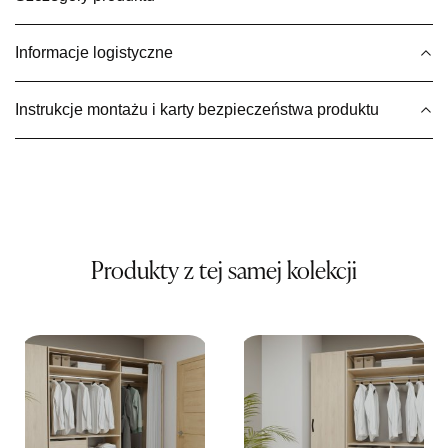
Wybierz
Informacje logistyczne
SALON MEBLOWY MEBLE EXPO
Instrukcje montażu i karty bezpieczeństwa produktu
Salon meblowy
UL.PLAC DĄBROWSKIEGO 3
76-200 SŁUPSK
Nr tel.
606350240
Adres e-mail:
salon@mebleexpo.com.pl
Godziny otwarcia
Pn-Pt: 10:00-18:00, Sb: 10:00-15:00
Produkty z tej samej kolekcji
199,00 zł
Wybierz
SALON MEBLOWY MEBLOSTYL
Salon meblowy