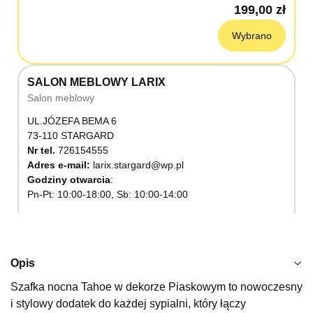
199,00 zł
Wybrano
SALON MEBLOWY LARIX
Salon meblowy
UL.JÓZEFA BEMA 6
73-110 STARGARD
Nr tel.
726154555
Adres e-mail:
larix.stargard@wp.pl
Godziny otwarcia
Pn-Pt: 10:00-18:00, Sb: 10:00-14:00
199,00 zł
Wybierz
Opis
Szafka nocna Tahoe w dekorze Piaskowym to nowoczesny
SALON MEBLOWY KUBUŚ
i stylowy dodatek do każdej sypialni, który łączy
Salon meblowy