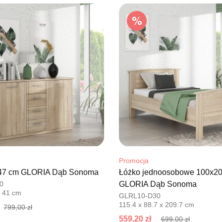
76-100 SŁ
Nr tel.
5026
Adres e-ma
Godziny ot
Pn-Pt: 09:0
SALON M
Salon mebl
UL.PLAC 
76-200 SŁ
Nr tel.
6063
Adres e-ma
Godziny ot
Pn-Pt: 10:0
Promocja
47 cm GLORIA Dąb Sonoma
Łóżko jednoosobowe 100x2
SALON 
0
GLORIA Dąb Sonoma
Salon mebl
x 41 cm
GLRL10-D30
115.4 x 88.7 x 209.7 cm
UL.PIONIE
799,00 zł
66-600 K
559,20 zł
699,00 zł