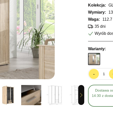
Kolekcja:
G
Wymiary:
13
Waga:
112.7
35 dni
Wyrób do
Warianty:
-
Dostawa od
Next
14:30 z dost