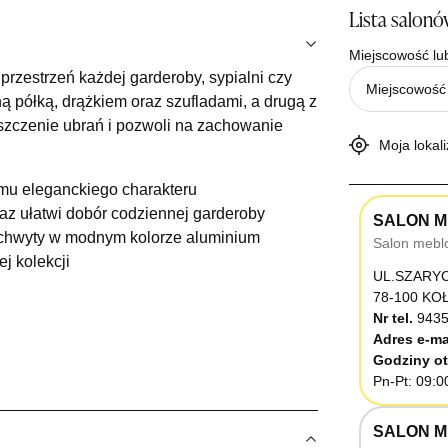
Lista salon
Miejscowość lu
rzestrzeń każdej garderoby, sypialni czy
ą półką, drążkiem oraz szufladami, a drugą z
szczenie ubrań i pozwoli na zachowanie
Moja lokali
mu eleganckiego charakteru
az ułatwi dobór codziennej garderoby
SALON M
uchwyty w modnym kolorze aluminium
Salon mebl
j kolekcji
UL.SZARY
78-100 K
Nr tel.
9435
Adres e-ma
Godziny ot
Pn-Pt: 09:0
SALON M