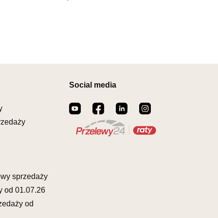
00164
il:
meblostyl01@op.pl
warcia
Wybierz
0-17:00, Sb: 09:00-14:00
EBLOWY ORION
1 399,00 zł
owy
Social media
ZCZAKÓW 43
ŁCZ
873822
y
il:
orion@wphw.pl
rzedaży
warcia
Wybierz
0-18:00, Sb: 10:00-14:00
EBLOWY TED
1 399,00 zł
owy
owy sprzedaży
OWA 4
y od 01.07.26
ERAKOWICE
zedaży od
80345