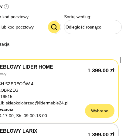
ów
i
b kod pocztowy
Sortuj według:
Odległość rosnąco
zacja
EBLOWY LIDER HOME
1 399,00 zł
owy
CH SZEREGÓW 4
OŁOBRZEG
19515
il:
sklepkolobrzeg@lidermeble24.pl
warcia
Wybrano
0-17:00, Sb: 09:00-13:00
EBLOWY LARIX
1 399,00 zł