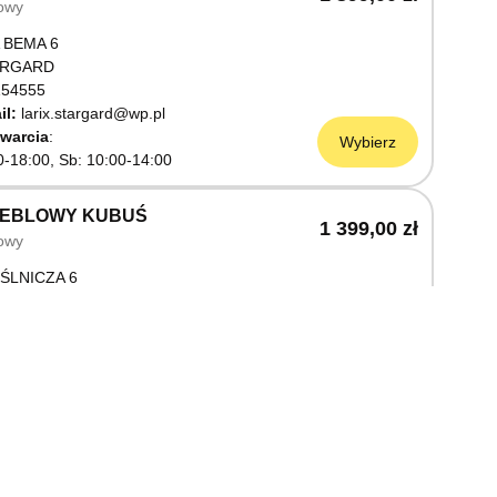
owy
 BEMA 6
ARGARD
54555
il:
larix.stargard@wp.pl
warcia
Wybierz
0-18:00, Sb: 10:00-14:00
MEBLOWY KUBUŚ
1 399,00 zł
owy
ŚLNICZA 6
OSTRZYN NAD ODRĄ
03199
warcia
Wybierz
0-18:00, Sb: 10:00-14:00
EBLOWY M JAK MEBLE
1 399,00 zł
owy
OWA 3