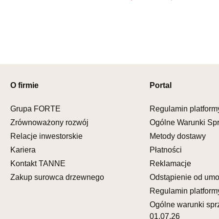
Nr tel.
5081
Adres e-ma
Godziny ot
Pn-Pt: 09:0
SALON M
Salon mebl
O firmie
Portal
UL.KILIŃS
78-600 WA
Nr tel.
67-3
Grupa FORTE
Regulamin platform
Adres e-ma
Zrównoważony rozwój
Ogólne Warunki Sp
Godziny ot
Relacje inwestorskie
Metody dostawy
Pn-Pt: 10:0
Kariera
Płatności
SALON M
Kontakt TANNE
Reklamacje
Salon mebl
Zakup surowca drzewnego
Odstąpienie od um
UL.DWORC
Regulamin platform
83-340 SI
Ogólne warunki spr
Nr tel.
6035
01.07.26