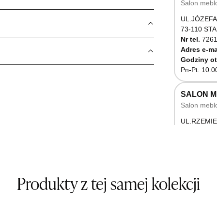
Salon mebl
UL.JÓZEFA
73-110 ST
Nr tel.
7261
Adres e-ma
Godziny ot
Pn-Pt: 10:0
SALON 
Salon mebl
UL.RZEMIE
66-470 K
Nr tel.
5071
Godziny ot
Pn-Pt: 10:0
Produkty z tej samej kolekcji
SALON M
Salon mebl
UL.BASZT