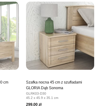
AWNO
68736
il:
pph.catrin@wp.pl
warcia
Wybierz
0-17:00, Sb: 09:00-13:00
EBLOWY MEBLE EXPO
1 399,00 zł
owy
DĄBROWSKIEGO 3
UPSK
50240
il:
salon@mebleexpo.com.pl
warcia
Wybierz
0-18:00, Sb: 10:00-15:00
00 cm
Szafka nocna 45 cm z szufladami
MEBLOWY MEBLOSTYL
1 399,00 zł
GLORIA Dąb Sonoma
owy
GLRK03-D30
45.2 x 45.9 x 35.1 cm
RÓW 44
ROSNO ODRZAŃSKIE
299,00 zł