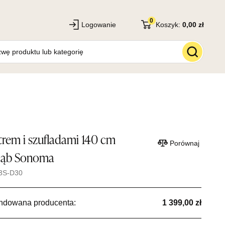
0
Logowanie
Koszyk:
0,00 zł
strem i szufladami 140 cm
Porównaj
ąb Sonoma
3S-D30
ndowana producenta:
1 399,00 zł