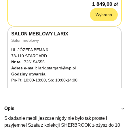
1 849,00 zł
Wybrano
SALON MEBLOWY LARIX
Salon meblowy
UL.JÓZEFA BEMA 6
73-110 STARGARD
Nr tel.
726154555
Adres e-mail:
larix.stargard@wp.pl
Godziny otwarcia
Pn-Pt: 10:00-18:00, Sb: 10:00-14:00
1 849,00 zł
Wybierz
Opis
Składanie mebli jeszcze nigdy nie było tak proste i
SALON MEBLOWY KUBUŚ
przyjemne! Szafa z kolekcji SHERBROOK złożysz do 10
Salon meblowy