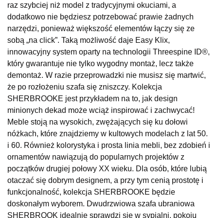
raz szybciej niż model z tradycyjnymi okuciami, a
UL.RZEMIEŚLNICZA 6
dodatkowo nie będziesz potrzebować prawie żadnych
66-470 KOSTRZYN NAD ODRĄ
narzędzi, ponieważ większość elementów łączy się ze
Nr tel.
507103199
sobą „na click”. Taką możliwość daje Easy Klix,
Godziny otwarcia
innowacyjny system oparty na technologii Threespine ID®,
Pn-Pt: 10:00-18:00, Sb: 10:00-14:00
który gwarantuje nie tylko wygodny montaż, lecz także
1 849,00 zł
demontaż. W razie przeprowadzki nie musisz się martwić,
że po rozłożeniu szafa się zniszczy. Kolekcja
Wybierz
SHERBROOKE jest przykładem na to, jak design
minionych dekad może wciąż inspirować i zachwycać!
SALON MEBLOWY M JAK MEBLE
Meble stoją na wysokich, zwężających się ku dołowi
Salon meblowy
nóżkach, które znajdziemy w kultowych modelach z lat 50.
i 60. Również kolorystyka i prosta linia mebli, bez zdobień i
UL.BASZTOWA 3
76-100 SŁAWNO
ornamentów nawiązują do popularnych projektów z
Nr tel.
502668736
początków drugiej połowy XX wieku. Dla osób, które lubią
Adres e-mail:
pph.catrin@wp.pl
otaczać się dobrym designem, a przy tym cenią prostotę i
Godziny otwarcia
funkcjonalność, kolekcja SHERBROOKE będzie
Pn-Pt: 09:00-17:00, Sb: 09:00-13:00
doskonałym wyborem. Dwudrzwiowa szafa ubraniowa
1 849,00 zł
SHERBROOK idealnie sprawdzi się w sypialni, pokoju