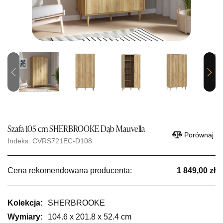
Previous
Next
Szafa 105 cm SHERBROOKE Dąb Mauvella
Porównaj
Indeks: CVRS721EC-D108
Cena rekomendowana producenta:
1 849,00 zł
Kolekcja:
SHERBROOKE
Wymiary:
104.6 x 201.8 x 52.4 cm