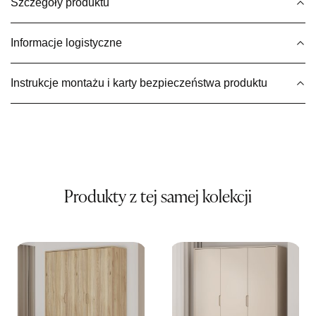
UL.PIONIERÓW 44
Szczegóły produktu
66-600 KROSNO ODRZAŃSKIE
Nr tel.
508100164
Informacje logistyczne
Adres e-mail:
meblostyl01@op.pl
Godziny otwarcia
Pn-Pt: 09:00-17:00, Sb: 09:00-14:00
Instrukcje montażu i karty bezpieczeństwa produktu
1 849,00 zł
Wybierz
SALON MEBLOWY ORION
Salon meblowy
Produkty z tej samej kolekcji
UL.KILIŃSZCZAKÓW 43
78-600 WAŁCZ
Nr tel.
67-3873822
Adres e-mail:
orion@wphw.pl
Godziny otwarcia
Pn-Pt: 10:00-18:00, Sb: 10:00-14:00
1 849,00 zł