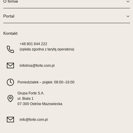
O firmie
64-980 TRZCIANKA
Nr tel.
67-2162430
Portal
Adres e-mail:
prym@wphw.pl
Godziny otwarcia
Pn-Pt: 10:00-18:00, Sb: 10:00-14:00
Kontakt
1 849,00 zł
+48
801 644 222
(opłata zgodna z taryfą operatora)
Wybierz
infolinia@forte.com.pl
SALON MEBLOWY HERMES
Salon meblowy
Poniedziałek – piątek: 08:00–16:00
UL.DRYGASA 4-6
Grupa Forte S.A.
64-920 PIŁA
ul. Biała 1
Nr tel.
67-3517335
07-300 Ostrów Mazowiecka
Adres e-mail:
hermes@wphw.pl
Godziny otwarcia
Pn-Pt: 10:00-18:00, Sb: 10:00-14:00
info@forte.com.pl
1 849,00 zł