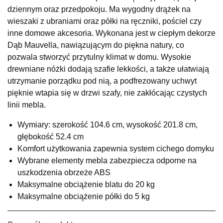
dziennym oraz przedpokoju. Ma wygodny drążek na
Wybierz
wieszaki z ubraniami oraz półki na ręczniki, pościel czy
inne domowe akcesoria. Wykonana jest w ciepłym dekorze
Dąb Mauvella, nawiązującym do piękna natury, co
SALON MEBLOWY MEBLE EXPO
pozwala stworzyć przytulny klimat w domu. Wysokie
Salon meblowy
drewniane nóżki dodają szafie lekkości, a także ułatwiają
UL.PLAC DĄBROWSKIEGO 3
utrzymanie porządku pod nią, a podfrezowany uchwyt
76-200 SŁUPSK
pięknie wtapia się w drzwi szafy, nie zakłócając czystych
Nr tel.
606350240
linii mebla.
Adres e-mail:
salon@mebleexpo.com.pl
Godziny otwarcia
Wymiary: szerokość 104.6 cm, wysokość 201.8 cm,
Pn-Pt: 10:00-18:00, Sb: 10:00-15:00
głębokość 52.4 cm
1 849,00 zł
Komfort użytkowania zapewnia system cichego domyku
Wybrane elementy mebla zabezpiecza odporne na
Wybierz
uszkodzenia obrzeże ABS
Maksymalne obciążenie blatu do 20 kg
SALON MEBLOWY MEBLOSTYL
Maksymalne obciążenie półki do 5 kg
Salon meblowy