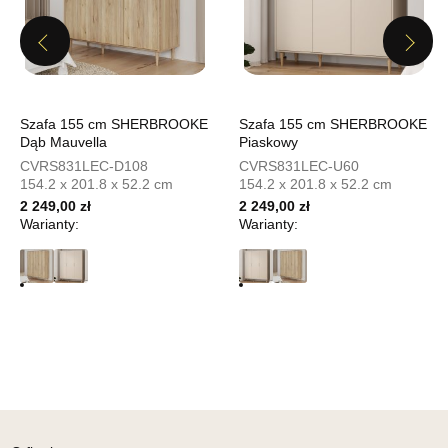
Wybierz
Previous
Next
SALON MEBLOWY TED
Salon meblowy
Szafa 155 cm SHERBROOKE
Szafa 155 cm SHERBROOKE
Dąb Mauvella
Piaskowy
UL.DWORCOWA 4
CVRS831LEC-D108
CVRS831LEC-U60
83-340 SIERAKOWICE
154.2 x 201.8 x 52.2 cm
154.2 x 201.8 x 52.2 cm
Nr tel.
603580345
2 249,00 zł
2 249,00 zł
Adres e-mail:
meb_ted@o2.pl
Warianty:
Warianty:
Godziny otwarcia
Pn-Pt: 08:00-18:00, Sb: 08:00-14:00
1 849,00 zł
Wybierz
SALON MEBLOWY PRYM
Salon meblowy
UL.SIKORSKIEGO 59