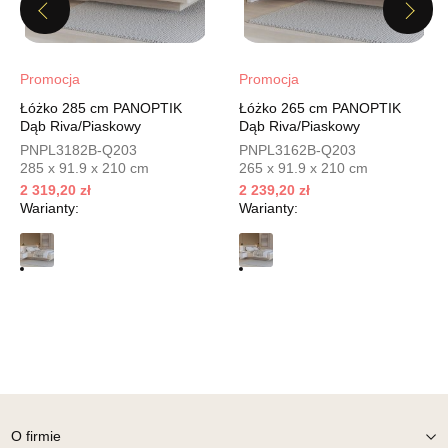
UL.PIONIERÓW 44
Previous
Next
66-600 KROSNO ODRZAŃSKIE
Nr tel.
508100164
Adres e-mail:
meblostyl01@op.pl
Promocja
Promocja
Godziny otwarcia
Pn-Pt: 09:00-17:00, Sb: 09:00-14:00
Łóżko 285 cm PANOPTIK
Łóżko 265 cm PANOPTIK
Dąb Riva/Piaskowy
Dąb Riva/Piaskowy
629,00 zł
PNPL3182B-Q203
PNPL3162B-Q203
285 x 91.9 x 210 cm
265 x 91.9 x 210 cm
Wybierz
2 319,20 zł
2 239,20 zł
Warianty:
Warianty:
SALON MEBLOWY ORION
Salon meblowy
UL.KILIŃSZCZAKÓW 43
78-600 WAŁCZ
Nr tel.
67-3873822
Adres e-mail:
orion@wphw.pl
Godziny otwarcia
Pn-Pt: 10:00-18:00, Sb: 10:00-14:00
629,00 zł
O firmie