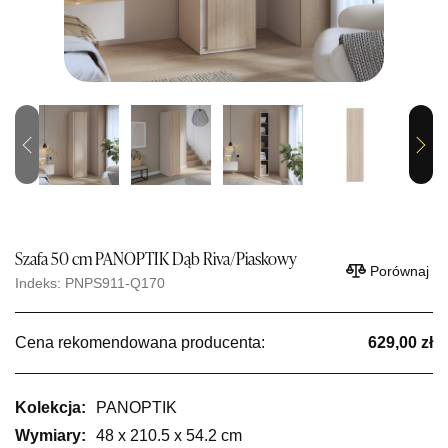
Previous
Next
Szafa 50 cm PANOPTIK Dąb Riva/Piaskowy
Porównaj
Indeks: PNPS911-Q170
Cena rekomendowana producenta:
629,00 zł
Kolekcja:
PANOPTIK
Wymiary:
48 x 210.5 x 54.2 cm