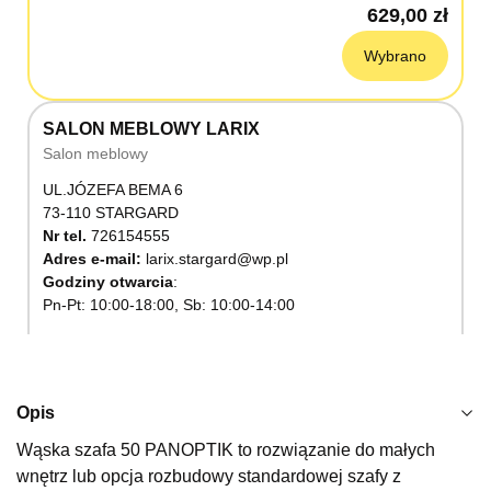
629,00 zł
Wybrano
SALON MEBLOWY LARIX
Salon meblowy
UL.JÓZEFA BEMA 6
73-110 STARGARD
Nr tel.
726154555
Adres e-mail:
larix.stargard@wp.pl
Godziny otwarcia
Pn-Pt: 10:00-18:00, Sb: 10:00-14:00
629,00 zł
Wybierz
Opis
Wąska szafa 50 PANOPTIK to rozwiązanie do małych
SALON MEBLOWY KUBUŚ
wnętrz lub opcja rozbudowy standardowej szafy z
Salon meblowy