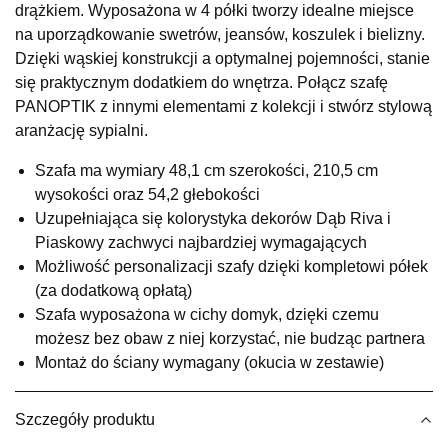
drążkiem. Wyposażona w 4 półki tworzy idealne miejsce
UL.RZEMIEŚLNICZA 6
na uporządkowanie swetrów, jeansów, koszulek i bielizny.
66-470 KOSTRZYN NAD ODRĄ
Dzięki wąskiej konstrukcji a optymalnej pojemności, stanie
Nr tel.
507103199
się praktycznym dodatkiem do wnętrza. Połącz szafę
Godziny otwarcia
PANOPTIK z innymi elementami z kolekcji i stwórz stylową
Pn-Pt: 10:00-18:00, Sb: 10:00-14:00
aranżację sypialni.
629,00 zł
Szafa ma wymiary 48,1 cm szerokości, 210,5 cm
Wybierz
wysokości oraz 54,2 głebokości
Uzupełniająca się kolorystyka dekorów Dąb Riva i
Piaskowy zachwyci najbardziej wymagających
SALON MEBLOWY M JAK MEBLE
Możliwość personalizacji szafy dzięki kompletowi półek
Salon meblowy
(za dodatkową opłatą)
UL.BASZTOWA 3
Szafa wyposażona w cichy domyk, dzięki czemu
76-100 SŁAWNO
możesz bez obaw z niej korzystać, nie budząc partnera
Nr tel.
502668736
Montaż do ściany wymagany (okucia w zestawie)
Adres e-mail:
pph.catrin@wp.pl
Godziny otwarcia
Pn-Pt: 09:00-17:00, Sb: 09:00-13:00
Szczegóły produktu
629,00 zł