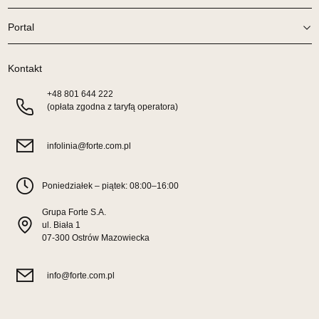
Wybierz
Portal
SALON MEBLOWY TED
Kontakt
Salon meblowy
+48
801 644 222
UL.DWORCOWA 4
(opłata zgodna z taryfą operatora)
83-340 SIERAKOWICE
Nr tel.
603580345
infolinia@forte.com.pl
Adres e-mail:
meb_ted@o2.pl
Godziny otwarcia
Pn-Pt: 08:00-18:00, Sb: 08:00-14:00
Poniedziałek – piątek: 08:00–16:00
629,00 zł
Grupa Forte S.A.
ul. Biała 1
Wybierz
07-300 Ostrów Mazowiecka
info@forte.com.pl
SALON MEBLOWY PRYM
Salon meblowy
UL.SIKORSKIEGO 59