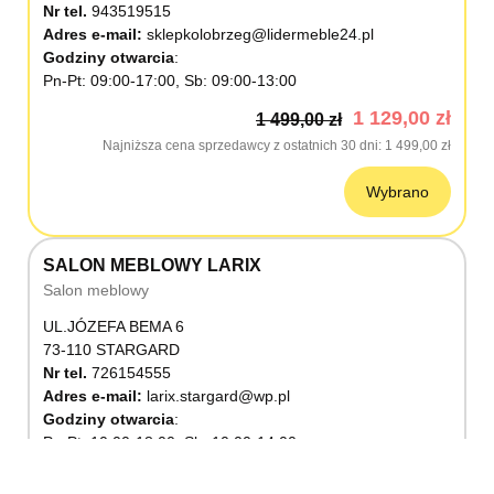
Nr tel.
943519515
Adres e-mail:
sklepkolobrzeg@lidermeble24.pl
Godziny otwarcia
Pn-Pt: 09:00-17:00, Sb: 09:00-13:00
1 129,00 zł
1 499,00 zł
Najniższa cena sprzedawcy z ostatnich 30 dni
1 499,00 zł
Wybrano
SALON MEBLOWY LARIX
Salon meblowy
UL.JÓZEFA BEMA 6
73-110 STARGARD
Nr tel.
726154555
Adres e-mail:
larix.stargard@wp.pl
Godziny otwarcia
Pn-Pt: 10:00-18:00, Sb: 10:00-14:00
1 129,00 zł
1 499,00 zł