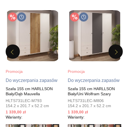
Wybierz
SALON MEBLOWY ORION
Salon meblowy
UL.KILIŃSZCZAKÓW 43
78-600 WAŁCZ
Nr tel.
67-3873822
Previous
Next
Adres e-mail:
orion@wphw.pl
Godziny otwarcia
Pn-Pt: 10:00-18:00, Sb: 10:00-14:00
Promocja
Promocja
1 129,00 zł
1 499,00 zł
Do wyczerpania zapasów
Do wyczerpania zapasów
Najniższa cena sprzedawcy z ostatnich 30 dni
1 499,00 zł
Szafa 155 cm HARLLSON
Szafa 155 cm HARLLSON
Wybierz
Biały/Dąb Mauvella
Biały/Uni Wolfram Szary
HLTS731LEC-M793
HLTS731LEC-M806
154.2 x 201.7 x 52.2 cm
154.2 x 201.7 x 52.2 cm
1 339,00 zł
SALON MEBLOWY TED
1 339,00 zł
Warianty:
Warianty:
Salon meblowy