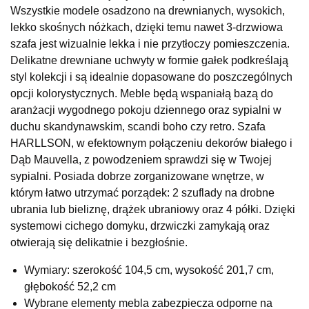
Salon meblowy
Wszystkie modele osadzono na drewnianych, wysokich,
UL.BASZTOWA 3
lekko skośnych nóżkach, dzięki temu nawet 3-drzwiowa
76-100 SŁAWNO
szafa jest wizualnie lekka i nie przytłoczy pomieszczenia.
Nr tel.
502668736
Delikatne drewniane uchwyty w formie gałek podkreślają
Adres e-mail:
pph.catrin@wp.pl
styl kolekcji i są idealnie dopasowane do poszczególnych
Godziny otwarcia
opcji kolorystycznych. Meble będą wspaniałą bazą do
Pn-Pt: 09:00-17:00, Sb: 09:00-13:00
aranżacji wygodnego pokoju dziennego oraz sypialni w
1 129,00 zł
1 499,00 zł
duchu skandynawskim, scandi boho czy retro. Szafa
Najniższa cena sprzedawcy z ostatnich 30 dni
1 499,00 zł
HARLLSON, w efektownym połączeniu dekorów białego i
Dąb Mauvella, z powodzeniem sprawdzi się w Twojej
Wybierz
sypialni. Posiada dobrze zorganizowane wnętrze, w
którym łatwo utrzymać porządek: 2 szuflady na drobne
ubrania lub bieliznę, drążek ubraniowy oraz 4 półki. Dzięki
SALON MEBLOWY MEBLE EXPO
systemowi cichego domyku, drzwiczki zamykają oraz
Salon meblowy
otwierają się delikatnie i bezgłośnie.
UL.PLAC DĄBROWSKIEGO 3
76-200 SŁUPSK
Wymiary: szerokość 104,5 cm, wysokość 201,7 cm,
Nr tel.
606350240
głębokość 52,2 cm
Adres e-mail:
salon@mebleexpo.com.pl
Wybrane elementy mebla zabezpiecza odporne na
Godziny otwarcia