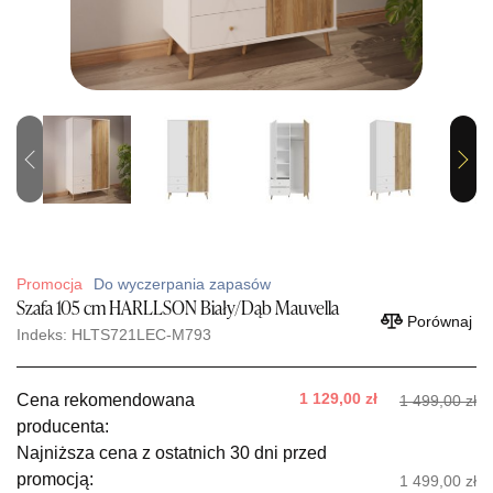
Previous
Next
Promocja
Do wyczerpania zapasów
Szafa 105 cm HARLLSON Biały/Dąb Mauvella
Porównaj
Indeks: HLTS721LEC-M793
1 129,00 zł
Cena rekomendowana
1 499,00 zł
producenta:
Najniższa cena z ostatnich 30 dni przed
promocją:
1 499,00 zł