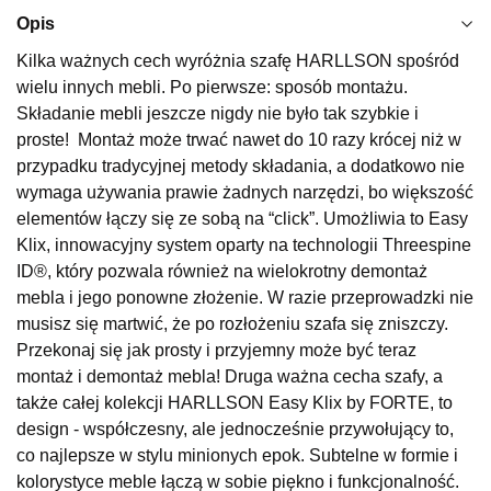
Najniższa cena sprzedawcy z ostatnich 30 dni
1 499,00 zł
Opis
Wybierz
Kilka ważnych cech wyróżnia szafę HARLLSON spośród
wielu innych mebli. Po pierwsze: sposób montażu.
Składanie mebli jeszcze nigdy nie było tak szybkie i
SALON MEBLOWY KUBUŚ
proste! Montaż może trwać nawet do 10 razy krócej niż w
Salon meblowy
przypadku tradycyjnej metody składania, a dodatkowo nie
wymaga używania prawie żadnych narzędzi, bo większość
UL.RZEMIEŚLNICZA 6
66-470 KOSTRZYN NAD ODRĄ
elementów łączy się ze sobą na “click”. Umożliwia to Easy
Nr tel.
507103199
Klix, innowacyjny system oparty na technologii Threespine
Godziny otwarcia
ID®, który pozwala również na wielokrotny demontaż
Pn-Pt: 10:00-18:00, Sb: 10:00-14:00
mebla i jego ponowne złożenie. W razie przeprowadzki nie
1 129,00 zł
musisz się martwić, że po rozłożeniu szafa się zniszczy.
1 499,00 zł
Przekonaj się jak prosty i przyjemny może być teraz
Najniższa cena sprzedawcy z ostatnich 30 dni
1 499,00 zł
montaż i demontaż mebla! Druga ważna cecha szafy, a
Wybierz
także całej kolekcji HARLLSON Easy Klix by FORTE, to
design - współczesny, ale jednocześnie przywołujący to,
co najlepsze w stylu minionych epok. Subtelne w formie i
SALON MEBLOWY M JAK MEBLE
kolorystyce meble łączą w sobie piękno i funkcjonalność.