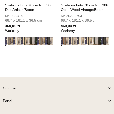
UL.PIONIERÓW 44
Szafa na buty 70 cm NET306
Szafa na buty 70 cm NET306
66-600 KROSNO ODRZAŃSKIE
Dąb Artisan/Beton
Old – Wood Vintage/Beton
Nr tel.
508100164
MS263-C752
MS263-C754
Adres e-mail:
meblostyl01@op.pl
68.7 x 181.1 x 36.5 cm
68.7 x 181.1 x 36.5 cm
Godziny otwarcia
469,00 zł
469,00 zł
Pn-Pt: 09:00-17:00, Sb: 09:00-14:00
Warianty:
Warianty:
469,00 zł
Wybierz
SALON MEBLOWY ORION
Salon meblowy
UL.KILIŃSZCZAKÓW 43
78-600 WAŁCZ
Nr tel.
67-3873822
O firmie
Adres e-mail:
orion@wphw.pl
Godziny otwarcia
Portal
Pn-Pt: 10:00-18:00, Sb: 10:00-14:00
469,00 zł