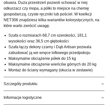
obuwia. Duża przestrzeń pozwoli schować w niej
UL.RZEMIEŚLNICZA 6
odkurzacz czy mopa, a półki to miejsce na chemię
66-470 KOSTRZYN NAD ODRĄ
gospodarczą, czyste ręczniki lub pościel. W koelkcji
Nr tel.
507103199
NET306 znajdziesz kilka wariantów kolorystycznych, na
Godziny otwarcia
które warto zwrócić uwagę.
Pn-Pt: 10:00-18:00, Sb: 10:00-14:00
469,00 zł
Szafa o rozmiarach 68,7 cm szerokości, 181,1
wysokości oraz 36,5 cm głębokości
Wybierz
Szafa łączy dekory czarny i Dąb Artisan pozwala
zabudować ją we wnęce loftowego przedpokoju
Maksymalne obciążenie półek do 15 kg
SALON MEBLOWY M JAK MEBLE
Maksymalne obciążenie wieńców górnych do 20 kg
Salon meblowy
Montaż do ściany wymagany (okucia w zestawie)
UL.BASZTOWA 3
76-100 SŁAWNO
Nr tel.
502668736
Szczegóły produktu
Adres e-mail:
pph.catrin@wp.pl
Godziny otwarcia
Informacje logistyczne
Pn-Pt: 09:00-17:00, Sb: 09:00-13:00
469,00 zł