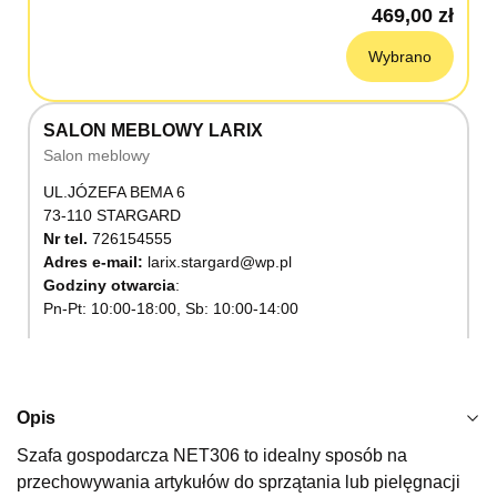
469,00 zł
Wybrano
SALON MEBLOWY LARIX
Salon meblowy
UL.JÓZEFA BEMA 6
73-110 STARGARD
Nr tel.
726154555
Adres e-mail:
larix.stargard@wp.pl
Godziny otwarcia
Pn-Pt: 10:00-18:00, Sb: 10:00-14:00
469,00 zł
Wybierz
Opis
Szafa gospodarcza NET306 to idealny sposób na
SALON MEBLOWY KUBUŚ
przechowywania artykułów do sprzątania lub pielęgnacji
Salon meblowy