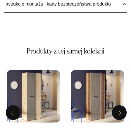
Instrukcje montażu i karty bezpieczeństwa produktu
Wybierz
SALON MEBLOWY MEBLE EXPO
Salon meblowy
UL.PLAC DĄBROWSKIEGO 3
76-200 SŁUPSK
Produkty z tej samej kolekcji
Nr tel.
606350240
Adres e-mail:
salon@mebleexpo.com.pl
Godziny otwarcia
Pn-Pt: 10:00-18:00, Sb: 10:00-15:00
469,00 zł
Wybierz
Previous
Next
SALON MEBLOWY MEBLOSTYL
Salon meblowy