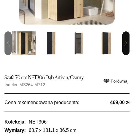
Previous
Next
Szafa 70 cm NET306 Dąb Artisan/Czarny
Porównaj
Indeks: MS264-M712
Cena rekomendowana producenta:
469,00 zł
Kolekcja:
NET306
Wymiary:
68.7 x 181.1 x 36.5 cm