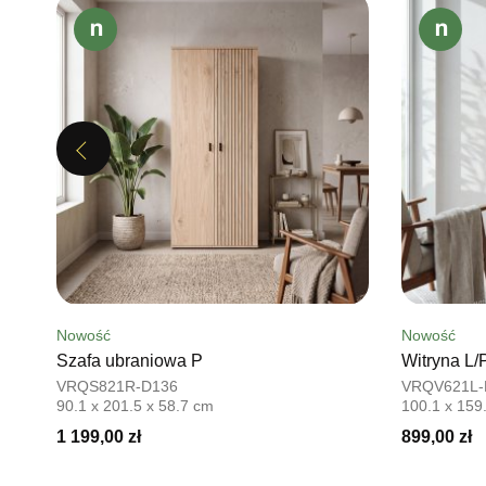
Previous
Nowość
Nowość
Szafa ubraniowa P
Witryna L/
VRQS821R-D136
VRQV621L-
90.1 x 201.5 x 58.7 cm
100.1 x 159
1 199,00 zł
899,00 zł