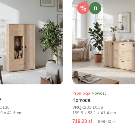
Nr tel.
5026
Adres e-ma
Godziny ot
Pn-Pt: 09:0
SALON M
Salon mebl
UL.PLAC 
76-200 SŁ
Nr tel.
6063
Adres e-ma
Godziny ot
Pn-Pt: 10:0
Promocja
Nowość
P
Komoda
SALON 
D136
VRQK231-D136
Salon mebl
.9 x 41.3 cm
159.5 x 83.1 x 41.4 cm
UL.PIONIE
719,20 zł
899,00 zł
66-600 K
Nr tel.
5081