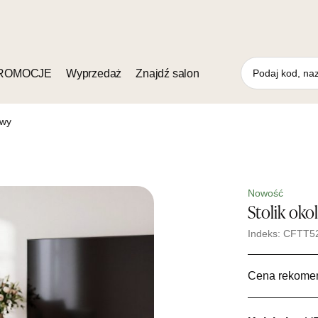
ROMOCJE
Wyprzedaż
Znajdź salon
owy
Nowość
Stolik oko
Indeks: CFTT5
Cena rekome