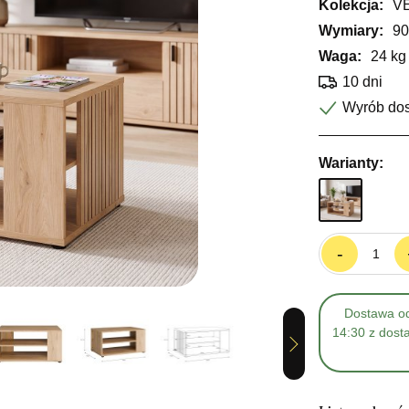
Kolekcja:
V
Wymiary:
90
Waga:
24 kg
10 dni
Wyrób do
Warianty:
-
Dostawa od
14:30 z dost
Next