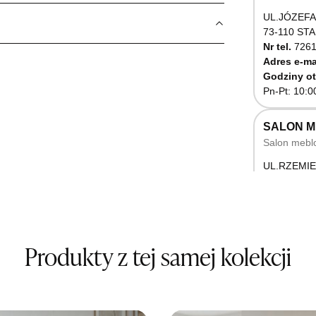
UL.JÓZEFA
73-110 ST
Nr tel.
7261
Adres e-ma
Godziny ot
Pn-Pt: 10:0
SALON 
Salon mebl
UL.RZEMIE
66-470 K
Nr tel.
5071
Godziny ot
Pn-Pt: 10:0
Produkty z tej samej kolekcji
SALON M
Salon mebl
UL.BASZT
76-100 SŁ