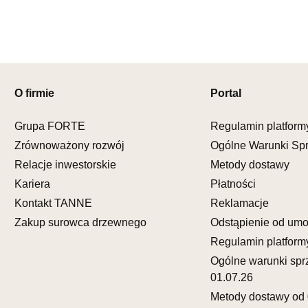
Adres e-ma
Godziny ot
Pn-Pt: 09:0
SALON M
Salon mebl
O firmie
Portal
UL.KILIŃS
Grupa FORTE
Regulamin platform
78-600 WA
Nr tel.
67-3
Zrównoważony rozwój
Ogólne Warunki Sp
Adres e-ma
Relacje inwestorskie
Metody dostawy
Godziny ot
Kariera
Płatności
Pn-Pt: 10:0
Kontakt TANNE
Reklamacje
SALON M
Zakup surowca drzewnego
Odstąpienie od um
Salon mebl
Regulamin platform
UL.DWORC
Ogólne warunki spr
83-340 SI
01.07.26
Nr tel.
6035
Metody dostawy od 
Adres e-ma