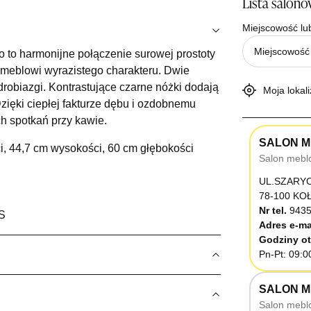
Lista salon
Miejscowość lu
 to harmonijne połączenie surowej prostoty
 meblowi wyrazistego charakteru. Dwie
 drobiazgi. Kontrastujące czarne nóżki dodają
Moja lokali
zięki ciepłej fakturze dębu i ozdobnemu
ch spotkań przy kawie.
SALON M
i, 44,7 cm wysokości, 60 cm głębokości
Salon mebl
UL.SZARY
78-100 K
Nr tel.
9435
S
Adres e-ma
Godziny ot
Pn-Pt: 09:0
SALON M
Salon mebl