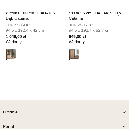
UL.PIONIERÓW 44
Witryna 100 cm JOADAKIS
Szafa 95 cm JOADAKIS Dąb
66-600 KROSNO ODRZAŃSKIE
Dąb Catania
Catania
Nr tel.
508100164
JDKV721-D89
JDKS821-D89
Adres e-mail:
meblostyl01@op.pl
94.5 x 192.4 x 42 cm
94.5 x 192.4 x 52.7 cm
Godziny otwarcia
1 049,00 zł
949,00 zł
Pn-Pt: 09:00-17:00, Sb: 09:00-14:00
Warianty:
Warianty:
419,00 zł
Wybierz
SALON MEBLOWY ORION
Salon meblowy
UL.KILIŃSZCZAKÓW 43
78-600 WAŁCZ
Nr tel.
67-3873822
Adres e-mail:
orion@wphw.pl
O firmie
Godziny otwarcia
Pn-Pt: 10:00-18:00, Sb: 10:00-14:00
Portal