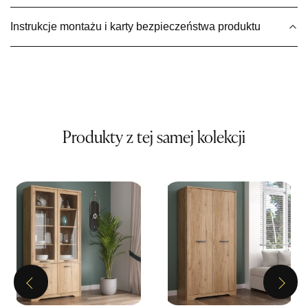
419,00 zł
Instrukcje montażu i karty bezpieczeństwa produktu
Wybierz
SALON MEBLOWY MEBLE EXPO
Salon meblowy
UL.PLAC DĄBROWSKIEGO 3
76-200 SŁUPSK
Produkty z tej samej kolekcji
Nr tel.
606350240
Adres e-mail:
salon@mebleexpo.com.pl
Godziny otwarcia
Pn-Pt: 10:00-18:00, Sb: 10:00-15:00
419,00 zł
Wybierz
Previous
Next
SALON MEBLOWY MEBLOSTYL
Salon meblowy