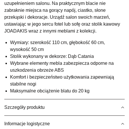
uzupełnieniem salonu. Na praktycznym blacie nie
Salon meblowy
zabraknie miejsca na gorący napój, ciastko, słone
UL.RZEMIEŚLNICZA 6
przekąski i dekoracje. Urządź salon swoich marzeń,
66-470 KOSTRZYN NAD ODRĄ
ustawiając w jego sercu fotel lub sofę oraz stolik kawowy
Nr tel.
507103199
JOADAKIS wraz z innymi meblami z kolekcji.
Godziny otwarcia
Pn-Pt: 10:00-18:00, Sb: 10:00-14:00
Wymiary: szerokość 110 cm, głębokość 60 cm,
419,00 zł
wysokość 50 cm
Stolik wykonany w dekorze: Dąb Catania
Wybierz
Wybrane elementy mebla zabezpiecza odporne na
uszkodzenia obrzeże ABS
Komfort i bezpieczeństwo użytkowania zapewniają
SALON MEBLOWY M JAK MEBLE
stabilne nogi
Salon meblowy
Maksymalne obciążenie blatu do 20 kg
UL.BASZTOWA 3
76-100 SŁAWNO
Nr tel.
502668736
Szczegóły produktu
Adres e-mail:
pph.catrin@wp.pl
Godziny otwarcia
Informacje logistyczne
Pn-Pt: 09:00-17:00, Sb: 09:00-13:00