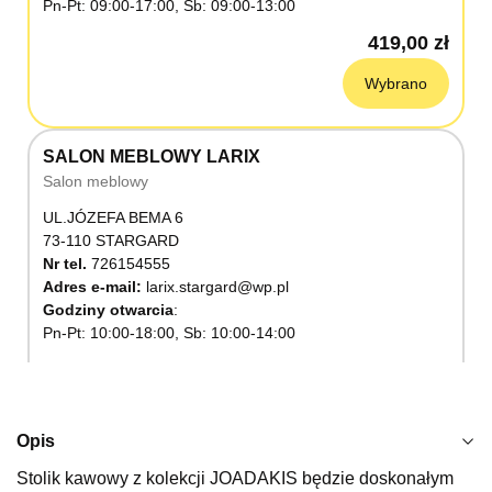
Pn-Pt: 09:00-17:00, Sb: 09:00-13:00
419,00 zł
Wybrano
SALON MEBLOWY LARIX
Salon meblowy
UL.JÓZEFA BEMA 6
73-110 STARGARD
Nr tel.
726154555
Adres e-mail:
larix.stargard@wp.pl
Godziny otwarcia
Pn-Pt: 10:00-18:00, Sb: 10:00-14:00
419,00 zł
Wybierz
Opis
Stolik kawowy z kolekcji JOADAKIS będzie doskonałym
SALON MEBLOWY KUBUŚ