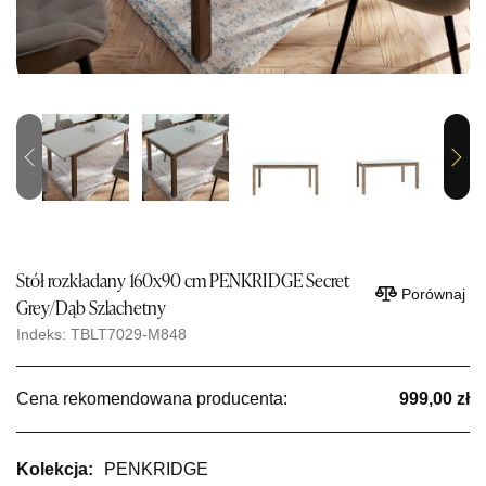
Previous
Next
Stół rozkładany 160x90 cm PENKRIDGE Secret
Porównaj
Grey/Dąb Szlachetny
Indeks: TBLT7029-M848
Cena rekomendowana producenta:
999,00 zł
Kolekcja:
PENKRIDGE