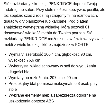
Stół rozkładany z kolekcji PENKRIDGE dopełni Twoją
SALON MEBLOWY KUBUŚ
jadalnię lub salon. Przy stole możesz spożywać posiłki, ale
Salon meblowy
też spędzić czas z rodziną i znajomymi na rozmowach,
UL.RZEMIEŚLNICZA 6
grając w gry planszowe lub karciane. Pod blatem
66-470 KOSTRZYN NAD ODRĄ
znajdziesz wewnętrzną wkładkę, która pozwoli Ci
Nr tel.
507103199
dostosować wielkość mebla do Twoich potrzeb. Stół
Godziny otwarcia
rozkładany PENKRIDGE możesz ustawić w towarzystwie
Pn-Pt: 10:00-18:00, Sb: 10:00-14:00
mebli z wielu kolekcji, które znajdziesz w FORTE.
999,00 zł
Wymiary: szerokość 160,4 cm, głębokość 90 cm,
Wybierz
wysokość 76,6 cm
Wykorzystaj wkład schowany w stół do wydłużenia
długości blatu
SALON MEBLOWY M JAK MEBLE
Wymiary po rozłożeniu: 207 cm x 90 cm
Salon meblowy
Prostokątny blat pomieści maksymalnie 8 osób przy
UL.BASZTOWA 3
stole
76-100 SŁAWNO
Wybrane elementy mebla zabezpiecza odporne na
Nr tel.
502668736
uszkodzenia obrzeże ABS
Adres e-mail:
pph.catrin@wp.pl
Godziny otwarcia