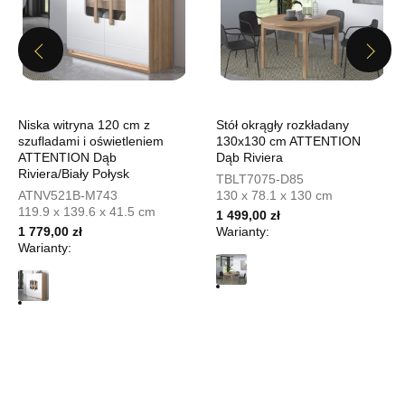
Godziny otwarcia
Pn-Pt: 10:00-18:00, Sb: 10:00-15:00
399,20 zł
Previous
Next
499,00 zł
Najniższa cena sprzedawcy z ostatnich 30 dni
499,00 zł
Wybierz
Niska witryna 120 cm z
Stół okrągły rozkładany
szufladami i oświetleniem
130x130 cm ATTENTION
ATTENTION Dąb
Dąb Riviera
SALON MEBLOWY MEBLOSTYL
Riviera/Biały Połysk
TBLT7075-D85
Salon meblowy
ATNV521B-M743
130 x 78.1 x 130 cm
119.9 x 139.6 x 41.5 cm
1 499,00 zł
UL.PIONIERÓW 44
1 779,00 zł
Warianty:
66-600 KROSNO ODRZAŃSKIE
Warianty:
Nr tel.
508100164
Adres e-mail:
meblostyl01@op.pl
Godziny otwarcia
Pn-Pt: 09:00-17:00, Sb: 09:00-14:00
399,20 zł
499,00 zł
Najniższa cena sprzedawcy z ostatnich 30 dni
499,00 zł