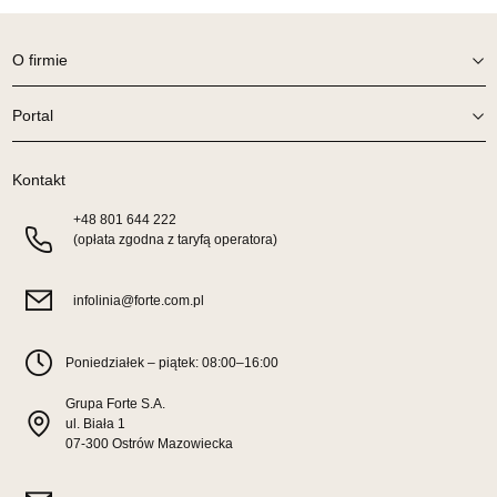
Wybierz
O firmie
SALON MEBLOWY ORION
Salon meblowy
Portal
UL.KILIŃSZCZAKÓW 43
78-600 WAŁCZ
Kontakt
Nr tel.
67-3873822
Adres e-mail:
orion@wphw.pl
+48
801 644 222
Godziny otwarcia
(opłata zgodna z taryfą operatora)
Pn-Pt: 10:00-18:00, Sb: 10:00-14:00
399,20 zł
499,00 zł
infolinia@forte.com.pl
Najniższa cena sprzedawcy z ostatnich 30 dni
499,00 zł
Poniedziałek – piątek: 08:00–16:00
Wybierz
Grupa Forte S.A.
ul. Biała 1
SALON MEBLOWY TED
07-300 Ostrów Mazowiecka
Salon meblowy