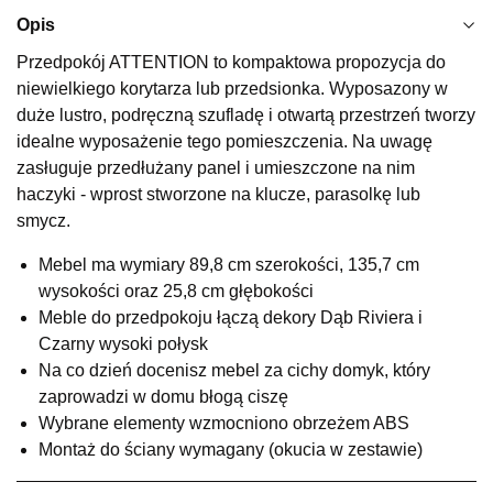
Najniższa cena sprzedawcy z ostatnich 30 dni
499,00 zł
Opis
Wybierz
Przedpokój ATTENTION to kompaktowa propozycja do
niewielkiego korytarza lub przedsionka. Wyposazony w
duże lustro, podręczną szufladę i otwartą przestrzeń tworzy
SALON MEBLOWY KUBUŚ
idealne wyposażenie tego pomieszczenia. Na uwagę
Salon meblowy
zasługuje przedłużany panel i umieszczone na nim
haczyki - wprost stworzone na klucze, parasolkę lub
UL.RZEMIEŚLNICZA 6
66-470 KOSTRZYN NAD ODRĄ
smycz.
Nr tel.
507103199
Mebel ma wymiary 89,8 cm szerokości, 135,7 cm
Godziny otwarcia
Pn-Pt: 10:00-18:00, Sb: 10:00-14:00
wysokości oraz 25,8 cm głębokości
Meble do przedpokoju łączą dekory Dąb Riviera i
399,20 zł
499,00 zł
Czarny wysoki połysk
Najniższa cena sprzedawcy z ostatnich 30 dni
499,00 zł
Na co dzień docenisz mebel za cichy domyk, który
zaprowadzi w domu błogą ciszę
Wybierz
Wybrane elementy wzmocniono obrzeżem ABS
Montaż do ściany wymagany (okucia w zestawie)
SALON MEBLOWY M JAK MEBLE