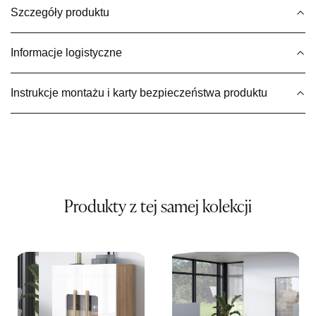
Salon meblowy
Szczegóły produktu
UL.BASZTOWA 3
76-100 SŁAWNO
Informacje logistyczne
Nr tel.
502668736
Adres e-mail:
pph.catrin@wp.pl
Godziny otwarcia
Instrukcje montażu i karty bezpieczeństwa produktu
Pn-Pt: 09:00-17:00, Sb: 09:00-13:00
399,20 zł
499,00 zł
Najniższa cena sprzedawcy z ostatnich 30 dni
499,00 zł
Wybierz
Produkty z tej samej kolekcji
SALON MEBLOWY MEBLE EXPO
Salon meblowy
UL.PLAC DĄBROWSKIEGO 3
76-200 SŁUPSK
Nr tel.
606350240
Adres e-mail:
salon@mebleexpo.com.pl