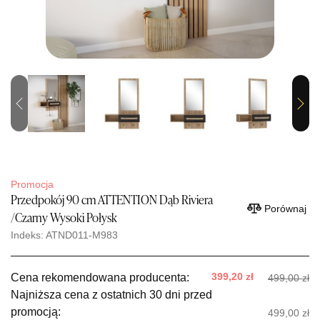
Previous
Next
Promocja
Przedpokój 90 cm ATTENTION Dąb Riviera
Porównaj
/Czarny Wysoki Połysk
Indeks: ATND011-M983
399,20 zł
Cena rekomendowana producenta:
499,00 zł
Najniższa cena z ostatnich 30 dni przed
promocją:
499,00 zł