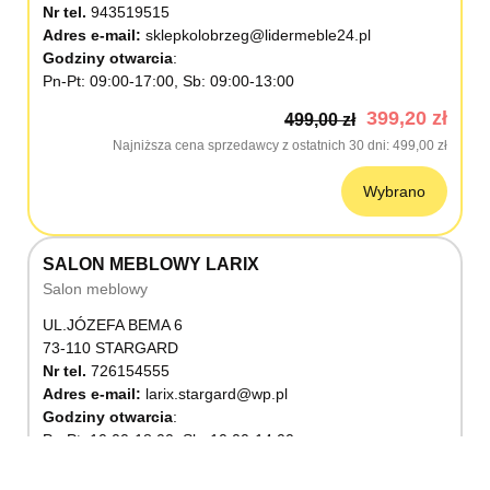
Nr tel.
943519515
Adres e-mail:
sklepkolobrzeg@lidermeble24.pl
Godziny otwarcia
Pn-Pt: 09:00-17:00, Sb: 09:00-13:00
399,20 zł
499,00 zł
Najniższa cena sprzedawcy z ostatnich 30 dni
499,00 zł
Wybrano
SALON MEBLOWY LARIX
Salon meblowy
UL.JÓZEFA BEMA 6
73-110 STARGARD
Nr tel.
726154555
Adres e-mail:
larix.stargard@wp.pl
Godziny otwarcia
Pn-Pt: 10:00-18:00, Sb: 10:00-14:00
399,20 zł
499,00 zł