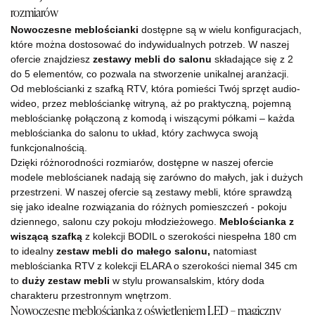
rozmiarów
Nowoczesne meblościanki
dostępne są w wielu konfiguracjach,
które można dostosować do indywidualnych potrzeb. W naszej
ofercie znajdziesz
zestawy mebli do salonu
składające się z 2
do 5 elementów, co pozwala na stworzenie unikalnej aranżacji.
Od meblościanki z szafką RTV, która pomieści Twój sprzęt audio-
wideo, przez meblościankę witryną, aż po praktyczną, pojemną
meblościankę połączoną z komodą i wiszącymi półkami – każda
meblościanka do salonu to układ, który zachwyca swoją
funkcjonalnością.
Dzięki różnorodności rozmiarów, dostępne w naszej ofercie
modele meblościanek nadają się zarówno do małych, jak i dużych
przestrzeni. W naszej ofercie są zestawy mebli, które sprawdzą
się jako idealne rozwiązania do różnych pomieszczeń - pokoju
dziennego, salonu czy pokoju młodzieżowego.
Meblościanka z
wiszącą szafką
z kolekcji BODIL o szerokości niespełna 180 cm
to idealny
zestaw mebli do małego salonu,
natomiast
meblościanka RTV z kolekcji ELARA o szerokości niemal 345 cm
to
duży zestaw mebli
w stylu prowansalskim, który doda
charakteru przestronnym wnętrzom.
Nowoczesne meblościanka z oświetleniem LED – magiczny