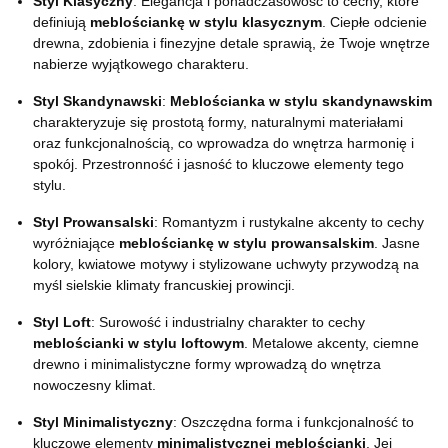
Styl Klasyczny
: Elegancja i ponadczasowość to cechy, które
definiują
meblościankę w stylu klasycznym
. Ciepłe odcienie
drewna, zdobienia i finezyjne detale sprawią, że Twoje wnętrze
nabierze wyjątkowego charakteru.
Styl Skandynawski
:
Meblościanka w stylu skandynawskim
charakteryzuje się prostotą formy, naturalnymi materiałami
oraz funkcjonalnością, co wprowadza do wnętrza harmonię i
spokój. Przestronność i jasność to kluczowe elementy tego
stylu.
Styl Prowansalski
: Romantyzm i rustykalne akcenty to cechy
wyróżniające
meblościankę w stylu prowansalskim
. Jasne
kolory, kwiatowe motywy i stylizowane uchwyty przywodzą na
myśl sielskie klimaty francuskiej prowincji.
Styl Loft
: Surowość i industrialny charakter to cechy
meblościanki w stylu loftowym
. Metalowe akcenty, ciemne
drewno i minimalistyczne formy wprowadzą do wnętrza
nowoczesny klimat.
Styl Minimalistyczny
: Oszczędna forma i funkcjonalność to
kluczowe elementy
minimalistycznej meblościanki
. Jej