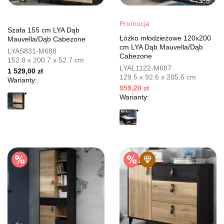
Promocja
Szafa 155 cm LYA Dąb
Łóżko młodzieżowe 120x200
Mauvella/Dąb Cabezone
cm LYA Dąb Mauvella/Dąb
LYAS831-M688
Cabezone
152.8 x 200.7 x 52.7 cm
LYAL1122-M687
1 529,00 zł
129.5 x 92.6 x 205.6 cm
Warianty:
959,20 zł
Warianty: