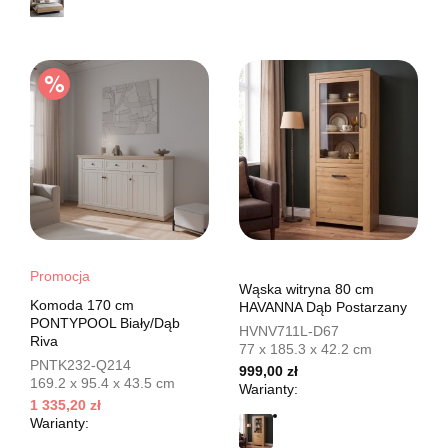
Promocja
Wąska witryna 80 cm
Komoda 170 cm
HAVANNA Dąb Postarzany
PONTYPOOL Biały/Dąb
HVNV711L-D67
Riva
77 x 185.3 x 42.2 cm
PNTK232-Q214
999,00 zł
169.2 x 95.4 x 43.5 cm
Warianty:
1 335,20 zł
Warianty: