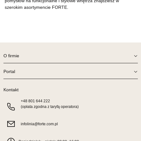
pomysłów na funkcjonalne i stylowe wnętrza znajdziesz w
szerokim asortymencie FORTE.
O firmie
Portal
Kontakt
+48
801 644 222
(opłata zgodna z taryfą operatora)
infolinia@forte.com.pl