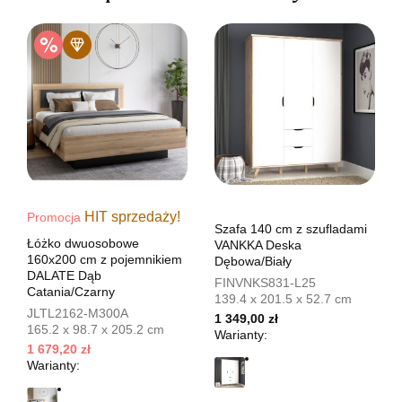
HIT sprzedaży!
Promocja
Szafa 140 cm z szufladami
Łóżko dwuosobowe
VANKKA Deska
160x200 cm z pojemnikiem
Dębowa/Biały
DALATE Dąb
FINVNKS831-L25
Catania/Czarny
139.4 x 201.5 x 52.7 cm
JLTL2162-M300A
1 349,00 zł
165.2 x 98.7 x 205.2 cm
Warianty:
1 679,20 zł
Warianty: