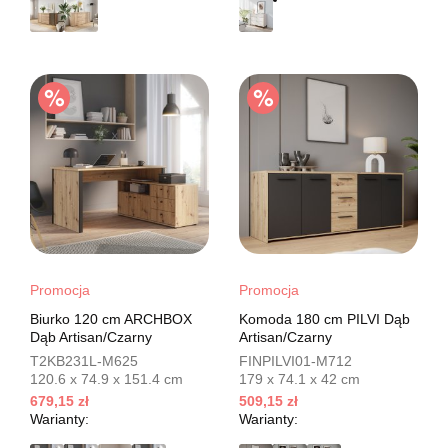
Promocja
Promocja
Biurko 120 cm ARCHBOX
Komoda 180 cm PILVI Dąb
Dąb Artisan/Czarny
Artisan/Czarny
T2KB231L-M625
FINPILVI01-M712
120.6 x 74.9 x 151.4 cm
179 x 74.1 x 42 cm
679,15 zł
509,15 zł
Warianty:
Warianty: