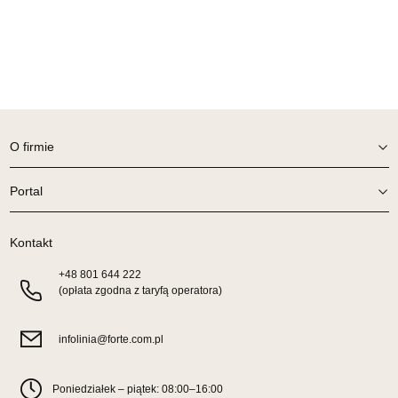
1 149,00 zł
Wybierz
SALON MEBLOWY TED
Salon meblowy
O firmie
UL.DWORCOWA 4
83-340 SIERAKOWICE
Portal
Nr tel.
603580345
Adres e-mail:
meb_ted@o2.pl
Godziny otwarcia
Kontakt
Pn-Pt: 08:00-18:00, Sb: 08:00-14:00
+48
801 644 222
1 149,00 zł
(opłata zgodna z taryfą operatora)
Wybierz
infolinia@forte.com.pl
SALON MEBLOWY PRYM
Salon meblowy
Poniedziałek – piątek: 08:00–16:00