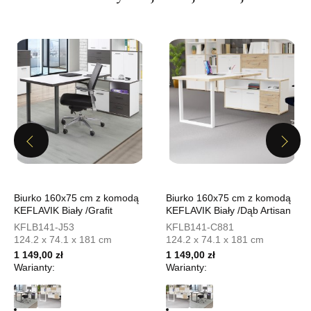
UL.PIONIERÓW 44
66-600 KROSNO ODRZAŃSKIE
Nr tel.
508100164
Adres e-mail:
meblostyl01@op.pl
Godziny otwarcia
Pn-Pt: 09:00-17:00, Sb: 09:00-14:00
1 149,00 zł
Wybierz
Previous
Next
SALON MEBLOWY ORION
Biurko 160x75 cm z komodą
Biurko 160x75 cm z komodą
Salon meblowy
KEFLAVIK Biały /Grafit
KEFLAVIK Biały /Dąb Artisan
UL.KILIŃSZCZAKÓW 43
KFLB141-J53
KFLB141-C881
78-600 WAŁCZ
124.2 x 74.1 x 181 cm
124.2 x 74.1 x 181 cm
Nr tel.
67-3873822
1 149,00 zł
1 149,00 zł
Warianty:
Warianty:
Adres e-mail:
orion@wphw.pl
Godziny otwarcia
Pn-Pt: 10:00-18:00, Sb: 10:00-14:00