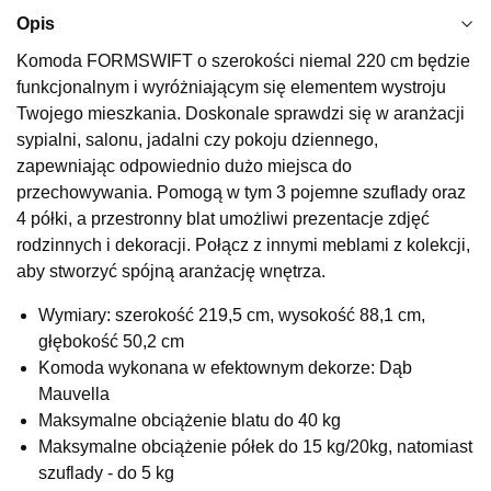
Najniższa cena sprzedawcy z ostatnich 30 dni
1 899,00 zł
Opis
Wybierz
Komoda FORMSWIFT o szerokości niemal 220 cm będzie
funkcjonalnym i wyróżniającym się elementem wystroju
Twojego mieszkania. Doskonale sprawdzi się w aranżacji
SALON MEBLOWY KUBUŚ
sypialni, salonu, jadalni czy pokoju dziennego,
Salon meblowy
zapewniając odpowiednio dużo miejsca do
przechowywania. Pomogą w tym 3 pojemne szuflady oraz
UL.RZEMIEŚLNICZA 6
66-470 KOSTRZYN NAD ODRĄ
4 półki, a przestronny blat umożliwi prezentacje zdjęć
Nr tel.
507103199
rodzinnych i dekoracji. Połącz z innymi meblami z kolekcji,
Godziny otwarcia
aby stworzyć spójną aranżację wnętrza.
Pn-Pt: 10:00-18:00, Sb: 10:00-14:00
Wymiary: szerokość 219,5 cm, wysokość 88,1 cm,
1 519,20 zł
1 899,00 zł
głębokość 50,2 cm
Najniższa cena sprzedawcy z ostatnich 30 dni
1 899,00 zł
Komoda wykonana w efektownym dekorze: Dąb
Mauvella
Wybierz
Maksymalne obciążenie blatu do 40 kg
Maksymalne obciążenie półek do 15 kg/20kg, natomiast
SALON MEBLOWY M JAK MEBLE
szuflady - do 5 kg