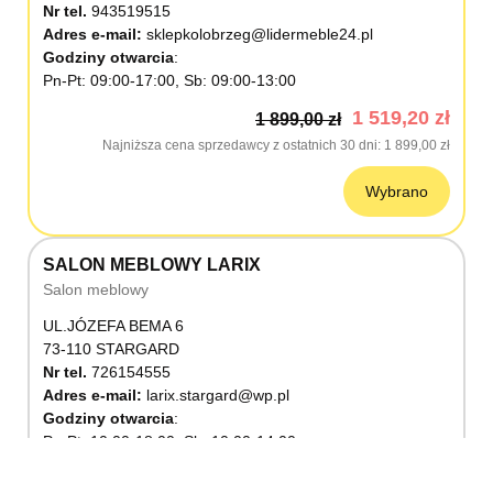
Nr tel.
943519515
Adres e-mail:
sklepkolobrzeg@lidermeble24.pl
Godziny otwarcia
Pn-Pt: 09:00-17:00, Sb: 09:00-13:00
1 519,20 zł
1 899,00 zł
Najniższa cena sprzedawcy z ostatnich 30 dni
1 899,00 zł
Wybrano
SALON MEBLOWY LARIX
Salon meblowy
UL.JÓZEFA BEMA 6
73-110 STARGARD
Nr tel.
726154555
Adres e-mail:
larix.stargard@wp.pl
Godziny otwarcia
Pn-Pt: 10:00-18:00, Sb: 10:00-14:00
1 519,20 zł
1 899,00 zł