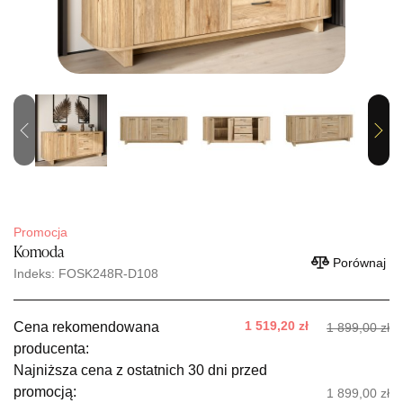
Previous
Next
Promocja
Komoda
Porównaj
Indeks: FOSK248R-D108
1 519,20 zł
Cena rekomendowana
1 899,00 zł
producenta:
Najniższa cena z ostatnich 30 dni przed
promocją:
1 899,00 zł