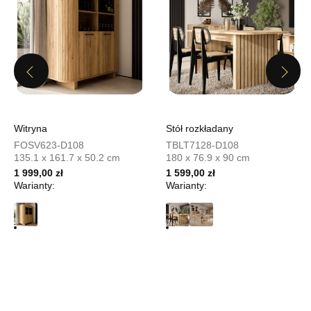
Pn-Pt: 10:00-18:00, Sb: 10:00-15:00
1 519,20 zł
1 899,00 zł
Najniższa cena sprzedawcy z ostatnich 30 dni
1 899,00 zł
Previous
Next
Wybierz
Witryna
Stół rozkładany
SALON MEBLOWY MEBLOSTYL
FOSV623-D108
TBLT7128-D108
Salon meblowy
135.1 x 161.7 x 50.2 cm
180 x 76.9 x 90 cm
UL.PIONIERÓW 44
1 999,00 zł
1 599,00 zł
66-600 KROSNO ODRZAŃSKIE
Warianty:
Warianty:
Nr tel.
508100164
Adres e-mail:
meblostyl01@op.pl
Godziny otwarcia
Pn-Pt: 09:00-17:00, Sb: 09:00-14:00
1 519,20 zł
1 899,00 zł
Najniższa cena sprzedawcy z ostatnich 30 dni
1 899,00 zł