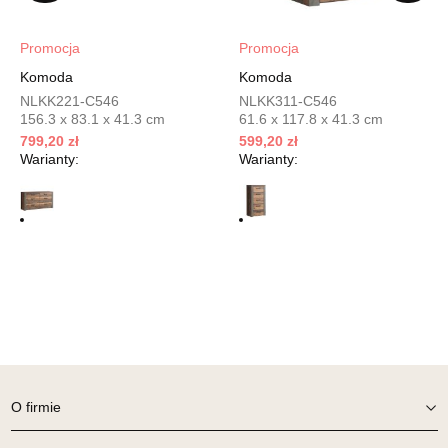
599,20 zł
749,00 zł
Najniższa cena sprzedawcy z ostatnich 30 dni
749,00 zł
Promocja
Promocja
Wybierz
Komoda
Komoda
NLKK221-C546
NLKK311-C546
156.3 x 83.1 x 41.3 cm
61.6 x 117.8 x 41.3 cm
SALON MEBLOWY MEBLOSTYL
799,20 zł
599,20 zł
Salon meblowy
Warianty:
Warianty:
UL.PIONIERÓW 44
66-600 KROSNO ODRZAŃSKIE
Nr tel.
508100164
Adres e-mail:
meblostyl01@op.pl
Godziny otwarcia
Pn-Pt: 09:00-17:00, Sb: 09:00-14:00
599,20 zł
749,00 zł
Najniższa cena sprzedawcy z ostatnich 30 dni
749,00 zł
Wybierz
O firmie