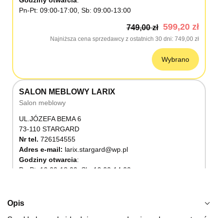
Godziny otwarcia
Pn-Pt: 09:00-17:00, Sb: 09:00-13:00
599,20 zł
749,00 zł
Najniższa cena sprzedawcy z ostatnich 30 dni
749,00 zł
Wybrano
SALON MEBLOWY LARIX
Salon meblowy
UL.JÓZEFA BEMA 6
73-110 STARGARD
Nr tel.
726154555
Adres e-mail:
larix.stargard@wp.pl
Godziny otwarcia
Pn-Pt: 10:00-18:00, Sb: 10:00-14:00
599,20 zł
749,00 zł
Najniższa cena sprzedawcy z ostatnich 30 dni
749,00 zł
Opis