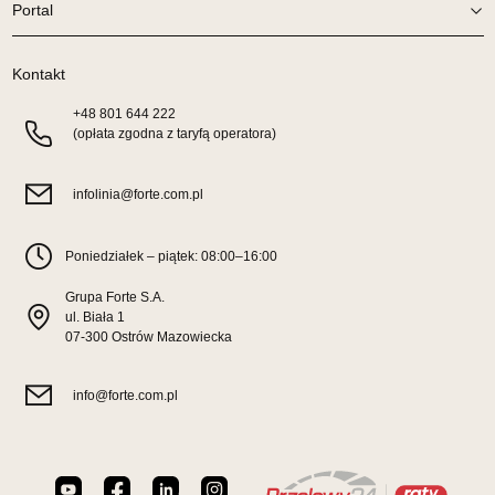
Portal
SALON MEBLOWY ORION
Salon meblowy
Kontakt
UL.KILIŃSZCZAKÓW 43
78-600 WAŁCZ
+48
801 644 222
Nr tel.
67-3873822
(opłata zgodna z taryfą operatora)
Adres e-mail:
orion@wphw.pl
Godziny otwarcia
Pn-Pt: 10:00-18:00, Sb: 10:00-14:00
infolinia@forte.com.pl
599,20 zł
749,00 zł
Poniedziałek – piątek: 08:00–16:00
Najniższa cena sprzedawcy z ostatnich 30 dni
599,20 zł
Grupa Forte S.A.
Wybierz
ul. Biała 1
07-300 Ostrów Mazowiecka
SALON MEBLOWY TED
info@forte.com.pl
Salon meblowy
UL.DWORCOWA 4
83-340 SIERAKOWICE
Nr tel.
603580345