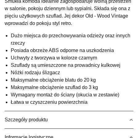
Wybierz
Smukła komoda idealnie zagospodaruje wolną przestrzeń
w salonie, pokoju dziennym lub sypialni. Składa się ona z
pięciu użytkowych szuflad. Jej dekor Old - Wood Vintage
SALON MEBLOWY KUBUŚ
wprowadzi do pokoju styl retro.
Salon meblowy
Dużo miejsca do przechowywania odzieży oraz innych
UL.RZEMIEŚLNICZA 6
rzeczy
66-470 KOSTRZYN NAD ODRĄ
Posiada obrzeże ABS odporne na uszkodzenia
Nr tel.
507103199
Uchwyty z tworzywa w kolorze czarnym
Godziny otwarcia
Pn-Pt: 10:00-18:00, Sb: 10:00-14:00
Szuflady są umieszczone na prowadnicy kulkowej
Nóżki rodzaju ślizgacz
599,20 zł
749,00 zł
Maksymalne obciążenie blatu do 20 kg
Najniższa cena sprzedawcy z ostatnich 30 dni
749,00 zł
Maksymalne obciążenie szuflad do 3 kg
Wymagany montaż do ściany (okucia w zestawie)
Wybierz
Łatwa w czyszczeniu powierzchnia
SALON MEBLOWY M JAK MEBLE
Szczegóły produktu
Salon meblowy
UL.BASZTOWA 3
Informacje logistyczne