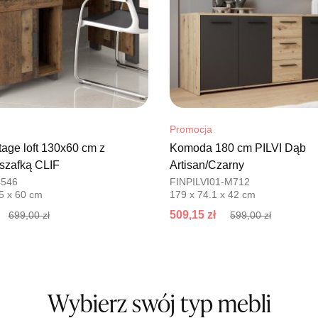
Promocja
tage loft 130x60 cm z
Komoda 180 cm PILVI Dąb
 szafką CLIF
Artisan/Czarny
546
FINPILVI01-M712
5 x 60 cm
179 x 74.1 x 42 cm
509,15 zł
699,00 zł
599,00 zł
Wybierz swój typ mebli