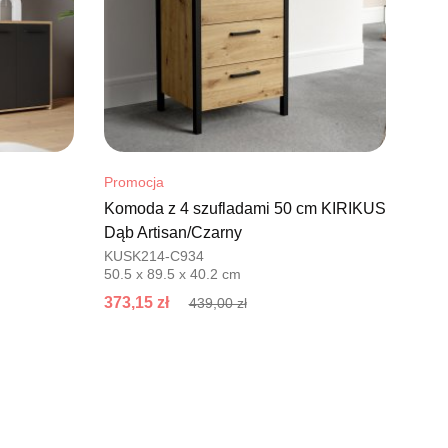
Promocja
Komoda z 4 szufladami 50 cm KIRIKUS
Dąb Artisan/Czarny
KUSK214-C934
50.5 x 89.5 x 40.2 cm
373,15 zł
439,00 zł