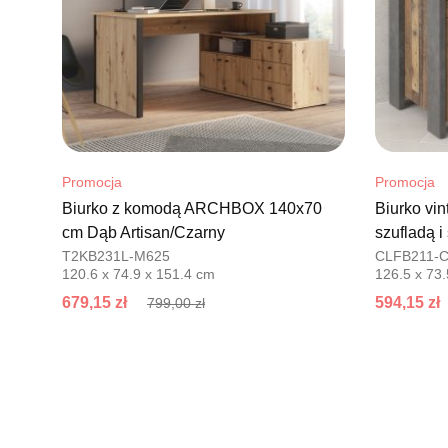
Promocja
Promocja
Biurko z komodą ARCHBOX 140x70
Biurko vin
cm Dąb Artisan/Czarny
szufladą i
T2KB231L-M625
CLFB211-C
120.6 x 74.9 x 151.4 cm
126.5 x 73.
679,15 zł
594,15 zł
799,00 zł