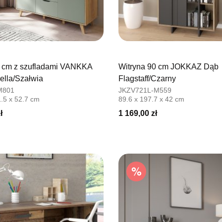
 cm z szufladami VANKKA
Witryna 90 cm JOKKAZ Dąb
lla/Szałwia
Flagstaff/Czarny
M801
JKZV721L-M559
.5 x 52.7 cm
89.6 x 197.7 x 42 cm
ł
1 169,00 zł