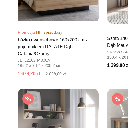
Promocja
HIT sprzedaży!
Szafa 140
Łóżko dwuosobowe 160x200 cm z
Dąb Mauve
pojemnikiem DALATE Dąb
VNKS832-
Catania/Czarny
139.4 x 201
JLTL2162-M300A
1 399,00 z
165.2 x 98.7 x 205.2 cm
1 679,20 zł
2 099,00 zł