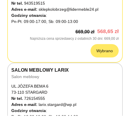
Nr tel.
943519515
Adres e-mail:
sklepkolobrzeg@lidermeble24.pl
Godziny otwarcia
Pn-Pt: 09:00-17:00, Sb: 09:00-13:00
568,65 zł
669,00 zł
Najniższa cena sprzedawcy z ostatnich 30 dni
669,00 zł
Wybrano
SALON MEBLOWY LARIX
Salon meblowy
UL.JÓZEFA BEMA 6
73-110 STARGARD
Nr tel.
726154555
Adres e-mail:
larix.stargard@wp.pl
Godziny otwarcia
Pn-Pt: 10:00-18:00, Sb: 10:00-14:00
568,65 zł
669,00 zł