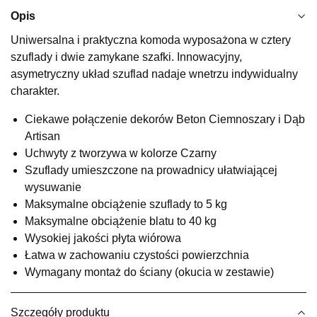
Najniższa cena sprzedawcy z ostatnich 30 dni
669,00 zł
Opis
Wybierz
Uniwersalna i praktyczna komoda wyposażona w cztery
szuflady i dwie zamykane szafki. Innowacyjny,
asymetryczny układ szuflad nadaje wnetrzu indywidualny
SALON MEBLOWY KUBUŚ
charakter.
Salon meblowy
Ciekawe połączenie dekorów Beton Ciemnoszary i Dąb
UL.RZEMIEŚLNICZA 6
Artisan
66-470 KOSTRZYN NAD ODRĄ
Uchwyty z tworzywa w kolorze Czarny
Nr tel.
507103199
Szuflady umieszczone na prowadnicy ułatwiającej
Godziny otwarcia
Pn-Pt: 10:00-18:00, Sb: 10:00-14:00
wysuwanie
Maksymalne obciążenie szuflady to 5 kg
568,65 zł
669,00 zł
Maksymalne obciążenie blatu to 40 kg
Najniższa cena sprzedawcy z ostatnich 30 dni
669,00 zł
Wysokiej jakości płyta wiórowa
Łatwa w zachowaniu czystości powierzchnia
Wybierz
Wymagany montaż do ściany (okucia w zestawie)
SALON MEBLOWY M JAK MEBLE
Szczegóły produktu