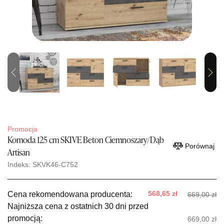
Previous
Next
Promocja
Komoda 125 cm SKIVE Beton Ciemnoszary/Dąb
Porównaj
Artisan
Indeks: SKVK46-C752
568,65 zł
Cena rekomendowana producenta:
669,00 zł
Najniższa cena z ostatnich 30 dni przed
promocją:
669,00 zł