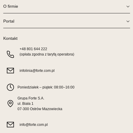
Wybierz
O firmie
SALON MEBLOWY ORION
Portal
Salon meblowy
UL.KILIŃSZCZAKÓW 43
Kontakt
78-600 WAŁCZ
Nr tel.
+48
67-3873822
801 644 222
(opłata zgodna z taryfą operatora)
Adres e-mail:
orion@wphw.pl
Godziny otwarcia
Pn-Pt: 10:00-18:00, Sb: 10:00-14:00
infolinia@forte.com.pl
568,65 zł
669,00 zł
Najniższa cena sprzedawcy z ostatnich 30 dni
568,65 zł
Poniedziałek – piątek: 08:00–16:00
Wybierz
Grupa Forte S.A.
ul. Biała 1
07-300 Ostrów Mazowiecka
SALON MEBLOWY TED
Salon meblowy
info@forte.com.pl