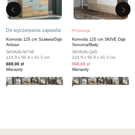
Godziny otwarcia
Pn-Pt: 10:00-18:00, Sb: 10:00-15:00
Previous
Next
568,65 zł
669,00 zł
Najniższa cena sprzedawcy z ostatnich 30 dni
669,00 zł
Do wyczerpania zapasów
Promocja
Wybierz
Komoda 125 cm Szałwia/Dąb
Komoda 125 cm SKIVE Dąb
Artisan
Sonoma/Biały
SKVK46-M748
SKVK46-Q45
SALON MEBLOWY MEBLOSTYL
124.9 x 95.9 x 41.3 cm
124.9 x 95.9 x 41.3 cm
Salon meblowy
669,00 zł
568,65 zł
Warianty:
Warianty:
UL.PIONIERÓW 44
66-600 KROSNO ODRZAŃSKIE
Nr tel.
508100164
Adres e-mail:
meblostyl01@op.pl
Godziny otwarcia
Pn-Pt: 09:00-17:00, Sb: 09:00-14:00
568,65 zł
669,00 zł
Najniższa cena sprzedawcy z ostatnich 30 dni
669,00 zł