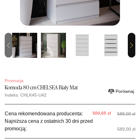
Previous
Next
Promocja
Komoda 80 cm CHELSEA Biały Mat
Porównaj
Indeks: CHLK45-U42
500,65 zł
Cena rekomendowana producenta:
589,00 zł
Najniższa cena z ostatnich 30 dni przed
promocją:
589,00 zł