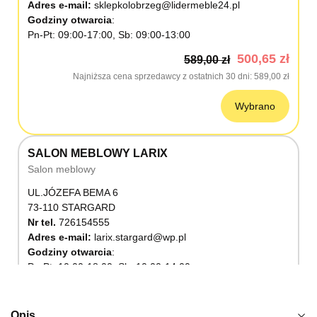
Adres e-mail:
sklepkolobrzeg@lidermeble24.pl
Godziny otwarcia
Pn-Pt: 09:00-17:00, Sb: 09:00-13:00
500,65 zł
589,00 zł
Najniższa cena sprzedawcy z ostatnich 30 dni
589,00 zł
Wybrano
SALON MEBLOWY LARIX
Salon meblowy
UL.JÓZEFA BEMA 6
73-110 STARGARD
Nr tel.
726154555
Adres e-mail:
larix.stargard@wp.pl
Godziny otwarcia
Pn-Pt: 10:00-18:00, Sb: 10:00-14:00
500,65 zł
589,00 zł
Najniższa cena sprzedawcy z ostatnich 30 dni
589,00 zł
Opis