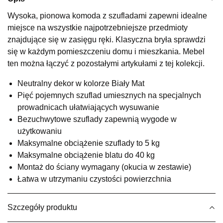
Wybierz
Wysoka, pionowa komoda z szufladami zapewni idealne
miejsce na wszystkie najpotrzebniejsze przedmioty
znajdujące się w zasięgu ręki. Klasyczna bryła sprawdzi
SALON MEBLOWY KUBUŚ
się w każdym pomieszczeniu domu i mieszkania. Mebel
Salon meblowy
ten można łączyć z pozostałymi artykułami z tej kolekcji.
UL.RZEMIEŚLNICZA 6
Neutralny dekor w kolorze Biały Mat
66-470 KOSTRZYN NAD ODRĄ
Pięć pojemnych szuflad umiesznych na specjalnych
Nr tel.
507103199
prowadnicach ułatwiających wysuwanie
Godziny otwarcia
Pn-Pt: 10:00-18:00, Sb: 10:00-14:00
Bezuchwytowe szuflady zapewnią wygode w
użytkowaniu
500,65 zł
589,00 zł
Maksymalne obciążenie szuflady to 5 kg
Najniższa cena sprzedawcy z ostatnich 30 dni
589,00 zł
Maksymalne obciążenie blatu do 40 kg
Montaż do ściany wymagany (okucia w zestawie)
Wybierz
Łatwa w utrzymaniu czystości powierzchnia
SALON MEBLOWY M JAK MEBLE
Szczegóły produktu
Salon meblowy