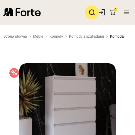
0
Strona główna
Meble
Komody
Komody z szufladami
Komoda