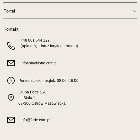
Portal
SALON MEBLOWY ORION
Salon meblowy
Kontakt
UL.KILIŃSZCZAKÓW 43
78-600 WAŁCZ
+48
801 644 222
Nr tel.
67-3873822
(opłata zgodna z taryfą operatora)
Adres e-mail:
orion@wphw.pl
Godziny otwarcia
infolinia@forte.com.pl
Pn-Pt: 10:00-18:00, Sb: 10:00-14:00
500,65 zł
589,00 zł
Poniedziałek – piątek: 08:00–16:00
Najniższa cena sprzedawcy z ostatnich 30 dni
500,65 zł
Grupa Forte S.A.
Wybierz
ul. Biała 1
07-300 Ostrów Mazowiecka
SALON MEBLOWY TED
info@forte.com.pl
Salon meblowy
UL.DWORCOWA 4