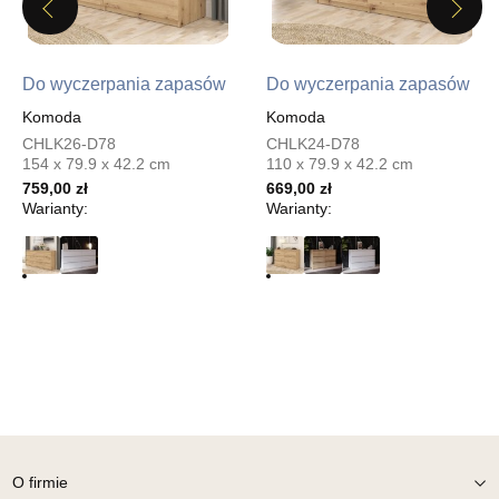
Previous
Next
500,65 zł
589,00 zł
Najniższa cena sprzedawcy z ostatnich 30 dni
589,00 zł
Do wyczerpania zapasów
Do wyczerpania zapasów
Wybierz
Komoda
Komoda
CHLK26-D78
CHLK24-D78
154 x 79.9 x 42.2 cm
110 x 79.9 x 42.2 cm
SALON MEBLOWY MEBLOSTYL
759,00 zł
669,00 zł
Salon meblowy
Warianty:
Warianty:
UL.PIONIERÓW 44
66-600 KROSNO ODRZAŃSKIE
Nr tel.
508100164
Adres e-mail:
meblostyl01@op.pl
Godziny otwarcia
Pn-Pt: 09:00-17:00, Sb: 09:00-14:00
500,65 zł
589,00 zł
Najniższa cena sprzedawcy z ostatnich 30 dni
589,00 zł
Wybierz
O firmie